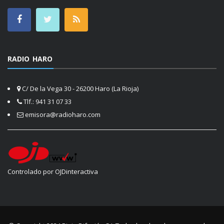
RADIO HARO
C/ De la Vega 30 - 26200 Haro (La Rioja)
Tlf.: 941 31 07 33
emisora@radioharo.com
Controlado por OJDinteractiva