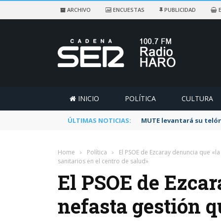
ARCHIVO
ENCUESTAS
PUBLICIDAD
E
INICIO
POLÍTICA
CULTURA
ÚLTIMAS NOTICIAS:
MUTE levantará su telón
Home
›
Política
›
El PSOE de Ezcaray denuncia que «la 
sanitarios en el centro de salud»
El PSOE de Ezcar
nefasta gestión qu