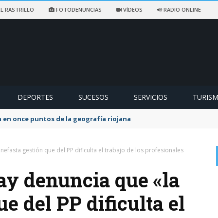
L RASTRILLO
FOTODENUNCIAS
VÍDEOS
RADIO ONLINE
DEPORTES
SUCESOS
SERVICIOS
TURIS
 en once puntos de la geografía riojana
nefasta gestión que del PP dificulta el trabajo de los profesionales
ay denuncia que «la
e del PP dificulta el