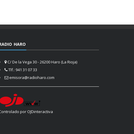
RADIO HARO
C/ De la Vega 30 - 26200 Haro (La Rioja)
Tlf.: 941 31 07 33
emisora@radioharo.com
Controlado por OJDinteractiva