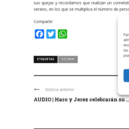
sus quejas y recordamos que realizan un cometido
verano, en los que se multiplica el número de pers
Compartir:
Facebook
Twitter
WhatsApp
Par
alm
tec
las
pue
ETIQUETAS
EZCARAY
Noticia anterior
AUDIO | Haro y Jerez celebrarán su ..