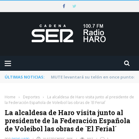
ÚLTIMAS NOTICIAS:
Rescatado un ciclista accidentado en un 
Home
›
Deportes
›
La alcaldesa de Haro visita junto al presidente de
la Federación Española de Voleibol las obras de `El Ferial´
La alcaldesa de Haro visita junto al
presidente de la Federación Española
de Voleibol las obras de `El Ferial´