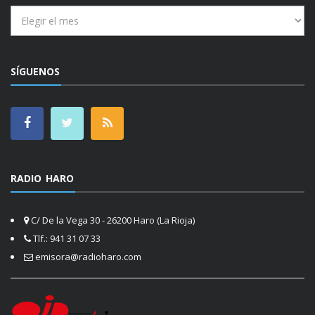
Archivos
SÍGUENOS
RADIO HARO
C/ De la Vega 30 - 26200 Haro (La Rioja)
Tlf.: 941 31 07 33
emisora@radioharo.com