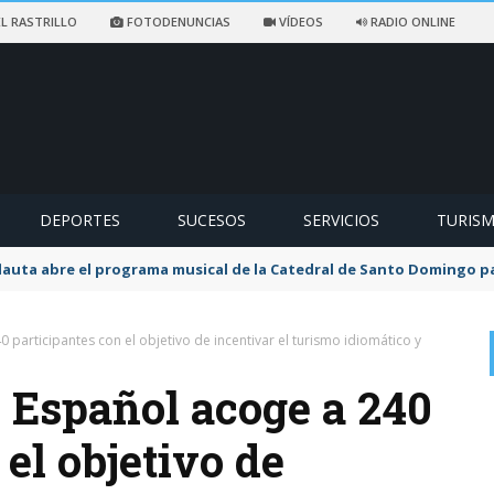
L RASTRILLO
FOTODENUNCIAS
VÍDEOS
RADIO ONLINE
DEPORTES
SUCESOS
SERVICIOS
TURIS
flauta abre el programa musical de la Catedral de Santo Domingo 
 participantes con el objetivo de incentivar el turismo idiomático y
 Español acoge a 240
 el objetivo de