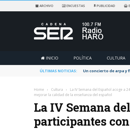
ARCHIVO
ENCUESTAS
PUBLICIDAD
E
INICIO
POLÍTICA
CULTURA
ÚLTIMAS NOTICIAS:
Un concierto de arpa y 
Home
›
Cultura
›
La IV Semana del Español acoge a 240
mejorar la calidad de la enseñanza del español
La IV Semana del
participantes con