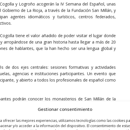
 Cogolla y Logroño acogerán la IV Semana del Español, unas
Gobierno de La Rioja, a través de la Fundación San Millán, y
pan agentes idiomáticos y turísticos, centros federados,
ctivos.
Cogolla tiene el valor añadido de poder visitar el lugar donde
 y arropándose de una gran historia hasta llegar a más de 20
ones de hablantes, que la han hecho ser una lengua global y
s de dos ejes centrales: sesiones formativas y actividades
uelas, agencias e instituciones participantes. Un evento que
ticipante, y abierto a todos los profesionales de español como
ipantes podrán conocer los monasterios de San Millán de la
del encuentro. El jueves, 2 de octubre, Riojaforum será la sede
Gestionar consentimiento
as de trabajo o sesiones didácticas ofrecidas por grandes
es en las que se tratarán temas de interés para todos los
a ofrecer las mejores experiencias, utilizamos tecnologías como las cookies p
mpartir experiencias. El programa de ese día concluirá con la
acenar y/o acceder a la información del dispositivo. El consentimiento de esta