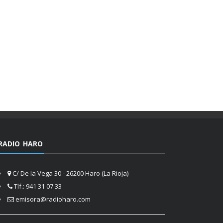
RADIO HARO
C/ De la Vega 30 - 26200 Haro (La Rioja)
Tlf.: 941 31 07 33
emisora@radioharo.com