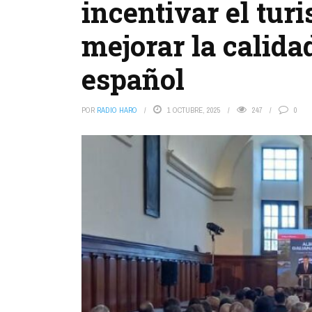
incentivar el tur
mejorar la calida
español
POR
RADIO HARO
1 OCTUBRE, 2025
247
0