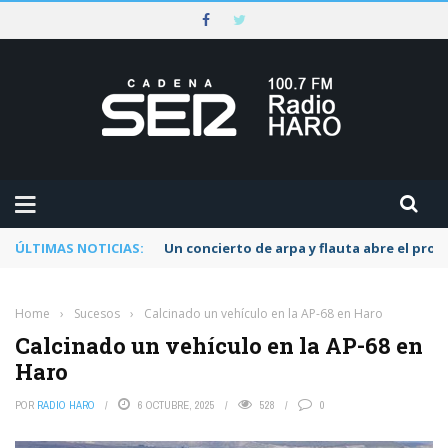
ÚLTIMAS NOTICIAS:
Un concierto de arpa y flauta abre el pr
Home
›
Sucesos
›
Calcinado un vehículo en la AP-68 en Haro
Calcinado un vehículo en la AP-68 en
Haro
POR
RADIO HARO
6 OCTUBRE, 2025
528
0