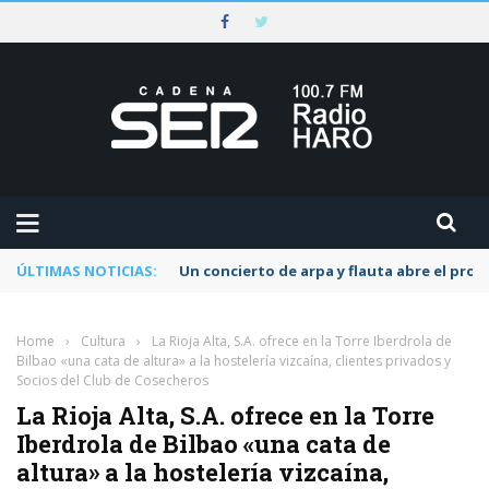
ÚLTIMAS NOTICIAS:
Un concierto de arpa y flauta abre el pr
Home
›
Cultura
›
La Rioja Alta, S.A. ofrece en la Torre Iberdrola de
Bilbao «una cata de altura» a la hostelería vizcaína, clientes privados y
Socios del Club de Cosecheros
La Rioja Alta, S.A. ofrece en la Torre
Iberdrola de Bilbao «una cata de
altura» a la hostelería vizcaína,