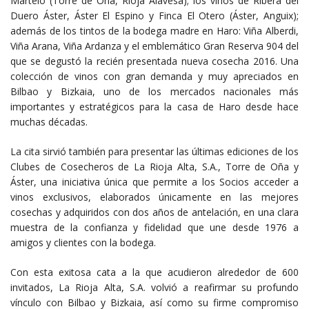
Martelo (Torre de Oña, Rioja Alavesa); los vinos de Ribera del
Duero Áster, Áster El Espino y Finca El Otero (Áster, Anguix);
además de los tintos de la bodega madre en Haro: Viña Alberdi,
Viña Arana, Viña Ardanza y el emblemático Gran Reserva 904 del
que se degustó la recién presentada nueva cosecha 2016. Una
colección de vinos con gran demanda y muy apreciados en
Bilbao y Bizkaia, uno de los mercados nacionales más
importantes y estratégicos para la casa de Haro desde hace
muchas décadas.
La cita sirvió también para presentar las últimas ediciones de los
Clubes de Cosecheros de La Rioja Alta, S.A., Torre de Oña y
Áster, una iniciativa única que permite a los Socios acceder a
vinos exclusivos, elaborados únicamente en las mejores
cosechas y adquiridos con dos años de antelación, en una clara
muestra de la confianza y fidelidad que une desde 1976 a
amigos y clientes con la bodega.
Con esta exitosa cata a la que acudieron alrededor de 600
invitados, La Rioja Alta, S.A. volvió a reafirmar su profundo
vínculo con Bilbao y Bizkaia, así como su firme compromiso