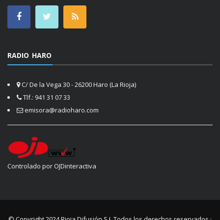
RADIO HARO
C/ De la Vega 30 - 26200 Haro (La Rioja)
Tlf.: 941 31 07 33
emisora@radioharo.com
Controlado por OJDinteractiva
© Copyright 2024
Rioja Difusión S.L.
Todos los derechos reservados ·