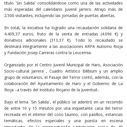
título `Sin Salida´ consolidándose como una de las actividades
más esperadas del calendario juvenil jarrero. Atrajo más de
2.500 visitantes, incluyendo las jornadas de puertas abiertas.
En total, la iniciativa ha logrado una recaudación solidaria de
4.409,37 euros, fruto de la venta de entradas (4.096 €) y
donativos adicionales (313,37 €). Todo lo recaudado se
destinará íntegramente a las asociaciones ARPA Autismo Rioja
y Fundación Josep Carreras contra la Leucemia.
Organizado por el Centro Juvenil Municipal de Haro, Asociación
Socio-cultural Jarrera , Cuadro Artístico Bilibium y un amplio
grupo de voluntarios, el Pasaje del Terror contó, además, con la
colaboración del Ayuntamiento de Haro y el Gobierno de La
Rioja –a través del Instituto Riojano de la Juventud-.
Bajo el lema `Sin Salida´, el público se adentró en un recorrido
de entre 10 y 15 minutos por una inquietante casa del terror
recreada en el interior del coso taurino, con pasillos, estancias
temáticas, efectos especiales y una puesta en escena
impactante. En la representación participaron cerca de 40