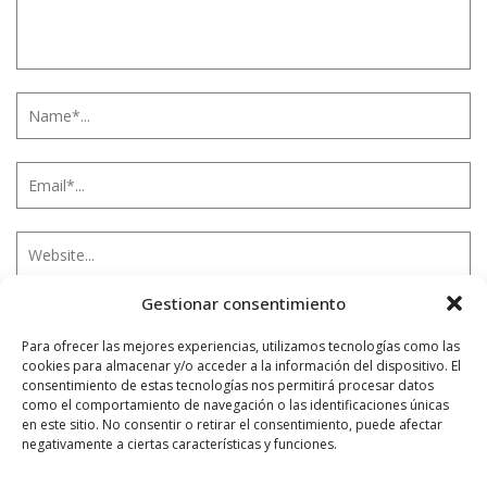
Gestionar consentimiento
Notificarme vía correo electrónico cuando el comentario sea
Para ofrecer las mejores experiencias, utilizamos tecnologías como las
aprobado.
cookies para almacenar y/o acceder a la información del dispositivo. El
consentimiento de estas tecnologías nos permitirá procesar datos
como el comportamiento de navegación o las identificaciones únicas
Este sitio usa Akismet para reducir el spam.
Aprende
en este sitio. No consentir o retirar el consentimiento, puede afectar
cómo se procesan los datos de tus comentarios.
negativamente a ciertas características y funciones.