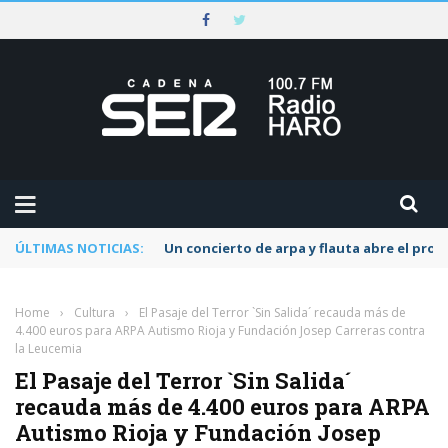
ÚLTIMAS NOTICIAS:
Un concierto de arpa y flauta abre el pr
Home
›
Cultura
›
El Pasaje del Terror `Sin Salida´ recauda más de
4.400 euros para ARPA Autismo Rioja y Fundación Josep Carreras contra
la Leucemia
El Pasaje del Terror `Sin Salida´
recauda más de 4.400 euros para ARPA
Autismo Rioja y Fundación Josep