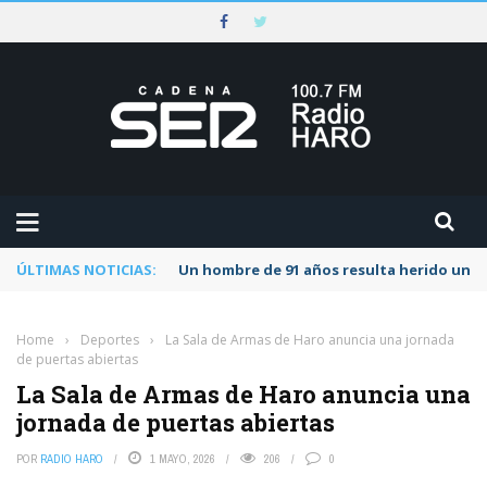
ÚLTIMAS NOTICIAS:
Un hombre de 91 años resulta herido una s
Home
›
Deportes
›
La Sala de Armas de Haro anuncia una jornada
de puertas abiertas
La Sala de Armas de Haro anuncia una
jornada de puertas abiertas
POR
RADIO HARO
1 MAYO, 2026
206
0