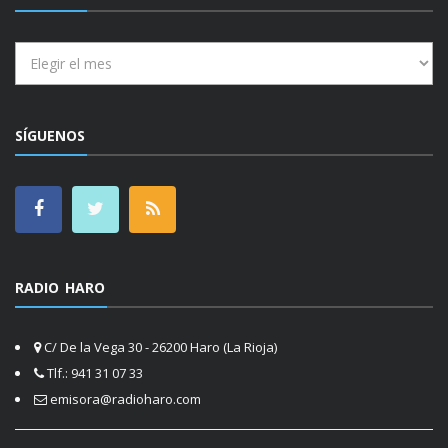
Archivos
SÍGUENOS
RADIO HARO
C/ De la Vega 30 - 26200 Haro (La Rioja)
Tlf.: 941 31 07 33
emisora@radioharo.com