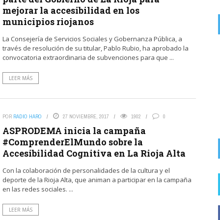
mejorar la accesibilidad en los
municipios riojanos
La Consejería de Servicios Sociales y Gobernanza Pública, a
través de resolución de su titular, Pablo Rubio, ha aprobado la
on
EX SOCIALISTA
6 AGOSTO, 2026
convocatoria extraordinaria de subvenciones para que ...
Como me engañaron estos del Psoe. Ya no cuela
LEER MÁS
El PP acusa a los socialistas de Haro de falta de
memoria y de rigor sobre ...
POR
RADIO HARO
27 NOVIEMBRE, 2017
1902
0
ASPRODEMA inicia la campaña
#ComprenderElMundo sobre la
Accesibilidad Cognitiva en La Rioja Alta
Con la colaboración de personalidades de la cultura y el
deporte de la Rioja Alta, que animan a participar en la campaña
en las redes sociales. ...
LEER MÁS