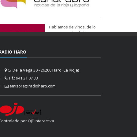
Hablamos de vinos, de lo
que nos gusta, de lo que
tenemos más cerca, de lo
que vemos cada día
cuando nos asomamos a la
RADIO HARO
vida.
Ser de Vinos
C/ De la Vega 30 - 26200 Haro (La Rioja)
Tlf.: 941 31 07 33
emisora@radioharo.com
Controlado por OJDinteractiva