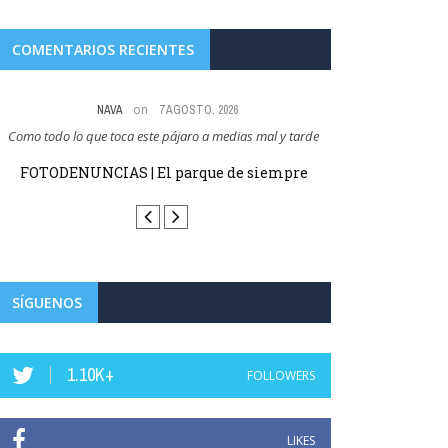
COMENTARIOS RECIENTES
on
NAVA
7 AGOSTO, 2026
Como todo lo que toca este pájaro a medias mal y tarde
Abel Pérez Gil no t
FOTODENUNCIAS | El parque de siempre
Haro homenajea 
ilustre, Luis d
SÍGUENOS
1.10K+
FOLLOWERS
LIKES