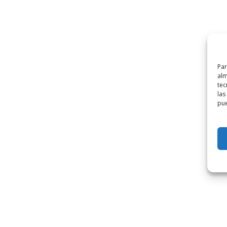
Par
alm
tec
las
pue