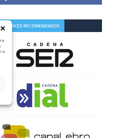
ENLACES RECOMENDADOS
ara
s
n o