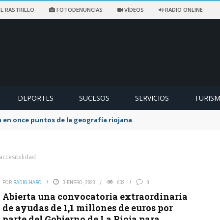
L RASTRILLO
FOTODENUNCIAS
VÍDEOS
RADIO ONLINE
DEPORTES
SUCESOS
SERVICIOS
TURIS
 en once puntos de la geografía riojana
accesibilidad
POR
RADIO HARO
3 ENERO, 2023
632
0
Abierta una convocatoria extraordinaria
de ayudas de 1,1 millones de euros por
parte del Gobierno de La Rioja para