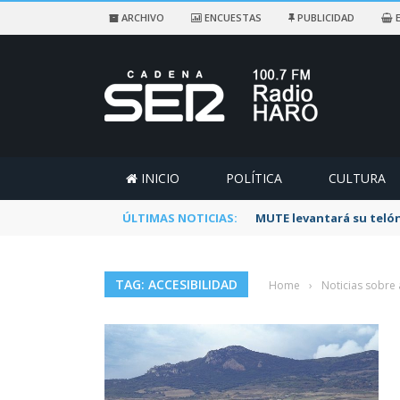
ARCHIVO
ENCUESTAS
PUBLICIDAD
E
INICIO
POLÍTICA
CULTURA
ÚLTIMAS NOTICIAS:
MUTE levantará su telón
TAG: ACCESIBILIDAD
Home
›
Noticias sobre 