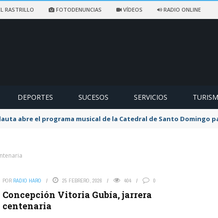
L RASTRILLO
FOTODENUNCIAS
VÍDEOS
RADIO ONLINE
DEPORTES
SUCESOS
SERVICIOS
TURIS
flauta abre el programa musical de la Catedral de Santo Domingo 
ntenaria
POR
RADIO HARO
25 FEBRERO, 2026
404
0
Concepción Vitoria Gubía, jarrera
centenaria