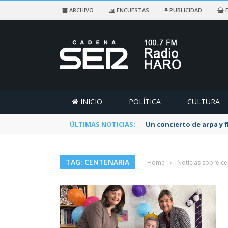
ARCHIVO
ENCUESTAS
PUBLICIDAD
E
INICIO
POLÍTICA
CULTURA
ÚLTIMAS NOTICIAS:
Un concierto de arpa y 
TAG: CENTENARIA
Home
›
Noticias sobre ce