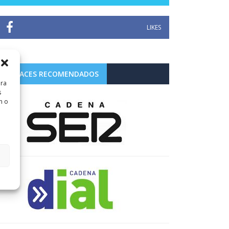
LIKES
ENLACES RECOMENDADOS
ara
s
n o