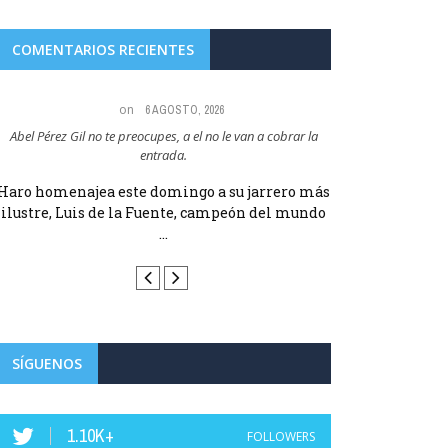
COMENTARIOS RECIENTES
on
6 AGOSTO, 2026
Abel Pérez Gil no te preocupes, a el no le van a cobrar la
Maria Angeles Lugel
entrada.
RUBIAL
Haro homenajea este domingo a su jarrero más
Haro homenajea 
ilustre, Luis de la Fuente, campeón del mundo
ilustre, Luis d
...
SÍGUENOS
1.10K+
FOLLOWERS