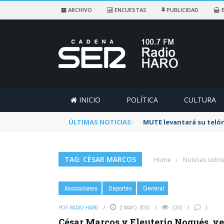
ARCHIVO
ENCUESTAS
PUBLICIDAD
E
INICIO
POLÍTICA
CULTURA
ÚLTIMAS NOTICIAS:
MUTE levantará su telón
TAG: CÉSAR MARCOS
Home
›
Noticias sobr
Asociaciones
Deportes
General
POR
RADIO HARO
2 MAYO, 2013
1332
1
César Marcos y Eleuterio Nogués, ve