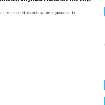
sado martes en el coto intensivo de Anguciana con la
on
EX SOCIALISTA
6 AGOSTO, 2026
Lo que queda del Psoe a lo suyo. La lio yo y la culpa de los ...
El Partido Popular denuncia «un nuevo abuso»
del alcalde socialista de Rodezno en la
recaudación de ...