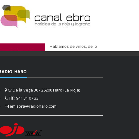
Hablamos de vinos, de lo
que nos gusta, de lo que
tenemos más cerca, de lo
que vemos cada día
cuando nos asomamos a la
RADIO HARO
vida.
Ser de Vinos
C/ De la Vega 30 - 26200 Haro (La Rioja)
Tlf.: 941 31 07 33
emisora@radioharo.com