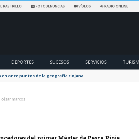
L RASTRILLO
FOTODENUNCIAS
VÍDEOS
RADIO ONLINE
DEPORTES
SUCESOS
SERVICIOS
TURIS
 en once puntos de la geografía riojana
e césar marcos
ncedores del primer Máster de Pesca Rioja