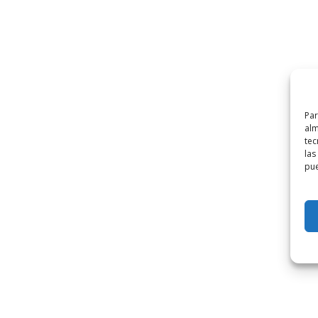
Par
alm
tec
las
pue