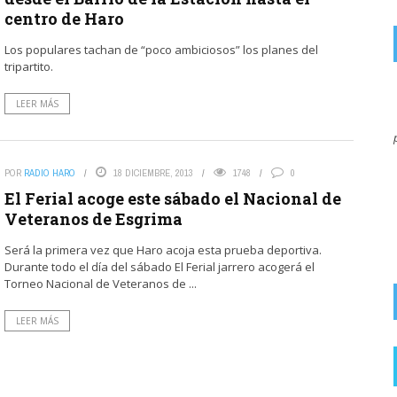
centro de Haro
Los populares tachan de “poco ambiciosos” los planes del
tripartito.
on
JARRERO
7 AGOSTO, 2026
LEER MÁS
El miedo que nos meten con el eclipse, en 1999 hubo otro
por la mañana, duro ...
Salud recuerda que mirar directamente al
POR
RADIO HARO
18 DICIEMBRE, 2013
1748
0
eclipse solar sin protección homologada puede
El Ferial acoge este sábado el Nacional de
provocar lesiones irreversibles en ...
Veteranos de Esgrima
Será la primera vez que Haro acoja esta prueba deportiva.
Durante todo el día del sábado El Ferial jarrero acogerá el
Torneo Nacional de Veteranos de ...
LEER MÁS