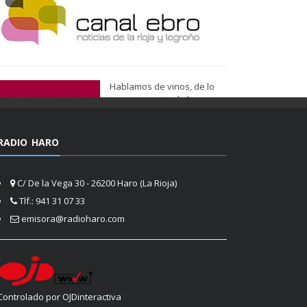
Hablamos de vinos, de lo
que nos gusta, de lo que
tenemos más cerca, de lo
que vemos cada día
cuando nos asomamos a la
RADIO HARO
vida.
Ser de Vinos
C/ De la Vega 30 - 26200 Haro (La Rioja)
Tlf.: 941 31 07 33
emisora@radioharo.com
Controlado por OJDinteractiva