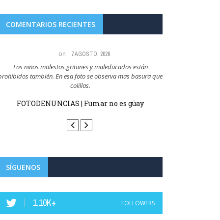
COMENTARIOS RECIENTES
on
7 AGOSTO, 2026
Los niños molestos,gritones y maleducados están
Todo el mundo sabe qu
prohibidos también. En esa foto se observa mas basura que
q
colillas.
FOTODENUN
FOTODENUNCIAS | Fumar no es güay
SÍGUENOS
1.10K+
FOLLOWERS