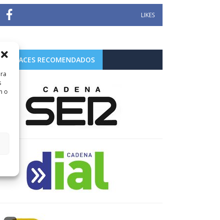
LIKES
ENLACES RECOMENDADOS
ara
s
n o