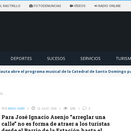
L RASTRILLO
FOTODENUNCIAS
VÍDEOS
RADIO ONLINE
DEPORTES
SUCESOS
SERVICIOS
TURIS
flauta abre el programa musical de la Catedral de Santo Domingo 
da
POR
RADIO HARO
12 JULIO, 2016
1095
0
Para José Ignacio Asenjo “arreglar una
calle” no es forma de atraer a los turistas
desde el Barrio de la Estación hasta el