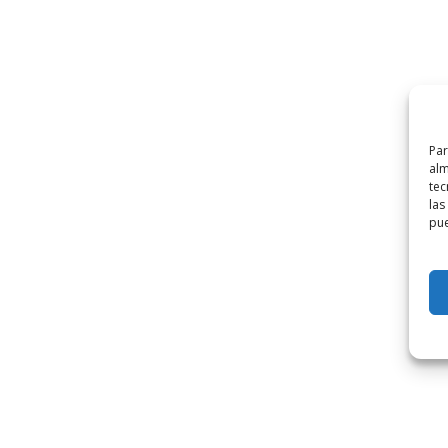
Par
alm
tec
las
pue