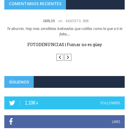
COMENTARIOS RECIENTES
on
CARLOS
8 AGOSTO, 2026
res
Te aburres. Hay mas servilletas babeadas que colillas como la que a ti te
Y
falta....
FOTODENUNCIAS | Fumar no es güay
SÍGUENOS
1.10K+
FOLLOWERS
LIKES