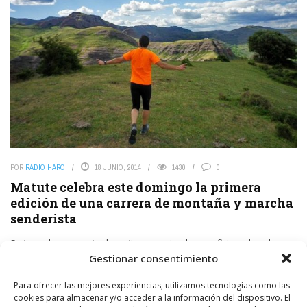
POR
RADIO HARO
18 JUNIO, 2014
1430
0
Matute celebra este domingo la primera
edición de una carrera de montaña y marcha
senderista
Se trata de un evento deportivo organizado por aficionados al
senderismo y la montaña naturales de Matute, convencidos de que
Gestionar consentimiento
la localidad reúne las características necesarias ...
Para ofrecer las mejores experiencias, utilizamos tecnologías como las
cookies para almacenar y/o acceder a la información del dispositivo. El
LEER MÁS