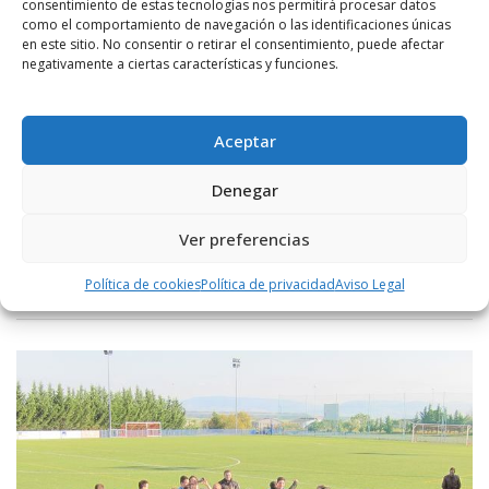
consentimiento de estas tecnologías nos permitirá procesar datos
como el comportamiento de navegación o las identificaciones únicas
en este sitio. No consentir o retirar el consentimiento, puede afectar
negativamente a ciertas características y funciones.
POR
RADIO HARO
6 JUNIO, 2014
1427
1
Haro y Naxara con el reto de alcanzar la
Aceptar
ronda final
Haro Deportivo y Naxara sueñan con lograr llegar a la ronda final.
Denegar
Para ello tendrán que eliminar a Langreo y Puertollano,
respectivamente. Los blanquinegros llegan a ...
Ver preferencias
LEER MÁS
Política de cookies
Política de privacidad
Aviso Legal