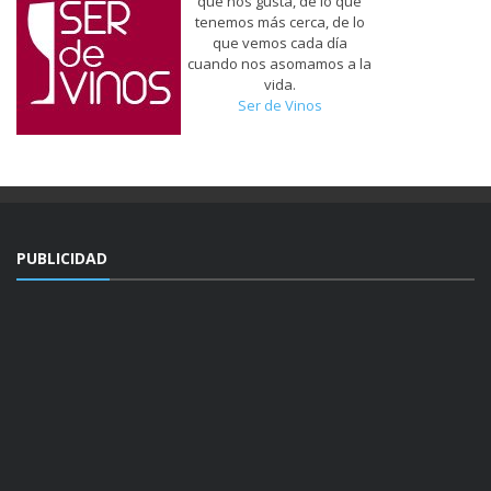
que nos gusta, de lo que
tenemos más cerca, de lo
que vemos cada día
cuando nos asomamos a la
vida.
Ser de Vinos
PUBLICIDAD