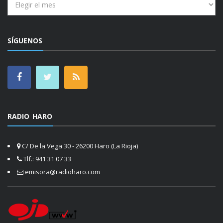
SÍGUENOS
RADIO HARO
C/ De la Vega 30 - 26200 Haro (La Rioja)
Tlf.: 941 31 07 33
emisora@radioharo.com