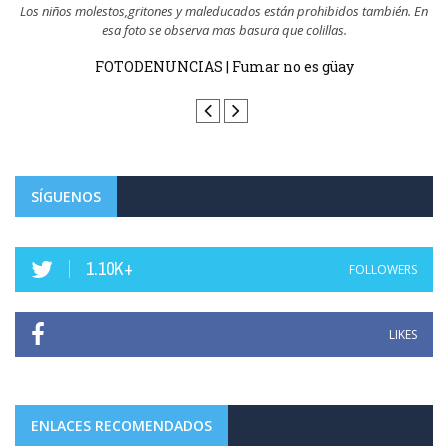
En
Todo el mundo sabe quién tira las colillas al suelo y son los que ejemplo
tienen ...
FOTODENUNCIAS | Fumar no es güay
SÍGUENOS
1.10K+
FOLLOWERS
LIKES
ENLACES RECOMENDADOS