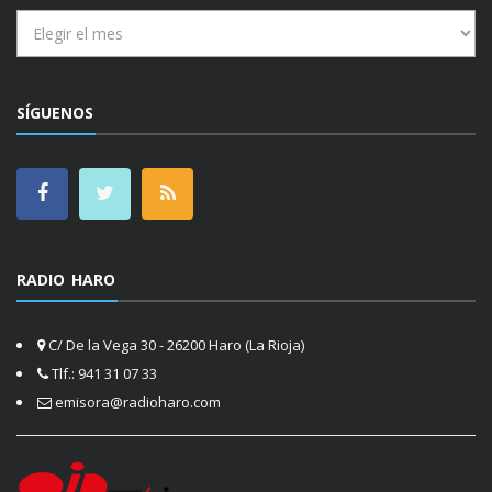
Archivos
SÍGUENOS
RADIO HARO
C/ De la Vega 30 - 26200 Haro (La Rioja)
Tlf.: 941 31 07 33
emisora@radioharo.com