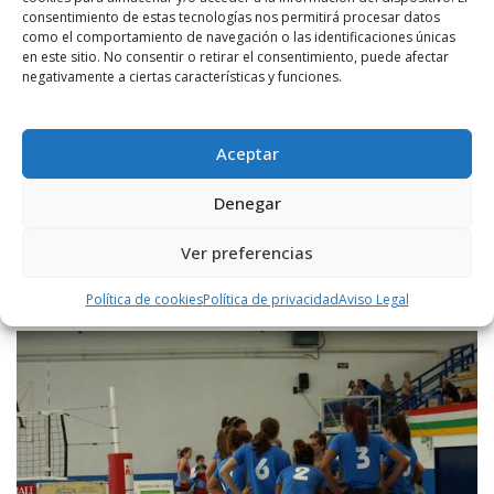
consentimiento de estas tecnologías nos permitirá procesar datos
como el comportamiento de navegación o las identificaciones únicas
en este sitio. No consentir o retirar el consentimiento, puede afectar
negativamente a ciertas características y funciones.
POR
RADIO HARO
22 ENERO, 2016
1469
0
Fin de semana de ‘derbis’
Aceptar
Haro Rioja Voley y Haro Deportivo protagonizarán dos de las citas
importantes del fin de semana. En Lobete, este sábado a partir de
Denegar
las 19,00 horas, ...
Ver preferencias
LEER MÁS
Política de cookies
Política de privacidad
Aviso Legal