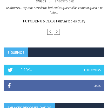
on
CARLOS
8 AGOSTO, 2026
res
Te aburres. Hay mas servilletas babeadas que colillas como la que a ti te
Y
falta....
FOTODENUNCIAS | Fumar no es güay
SÍGUENOS
1.10K+
FOLLOWERS
LIKES
ENLACES RECOMENDADOS