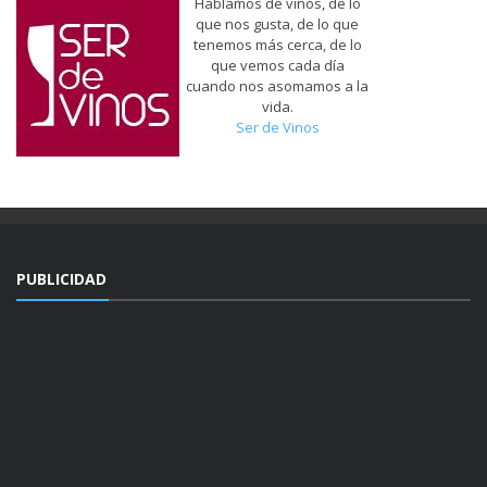
Hablamos de vinos, de lo
que nos gusta, de lo que
tenemos más cerca, de lo
que vemos cada día
cuando nos asomamos a la
vida.
Ser de Vinos
PUBLICIDAD