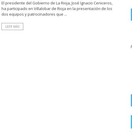
El presidente del Gobierno de La Rioja, José Ignacio Ceniceros,
ha participado en Villalobar de Rioja en la presentación de los
dos equipos y patrocinadores que ...
LEER MÁS
on
JARRERO
7 AGOSTO, 2026
El miedo que nos meten con el eclipse, en 1999 hubo otro
por la mañana, duro ...
Salud recuerda que mirar directamente al
eclipse solar sin protección homologada puede
provocar lesiones irreversibles en ...