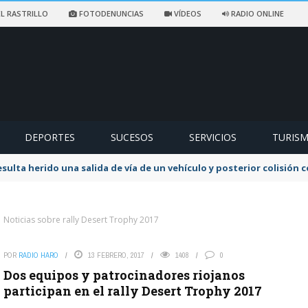
L RASTRILLO
FOTODENUNCIAS
VÍDEOS
RADIO ONLINE
DEPORTES
SUCESOS
SERVICIOS
TURIS
sulta herido una salida de vía de un vehículo y posterior colisión
Noticias sobre rally Desert Trophy 2017
POR
RADIO HARO
13 FEBRERO, 2017
1408
0
Dos equipos y patrocinadores riojanos
participan en el rally Desert Trophy 2017