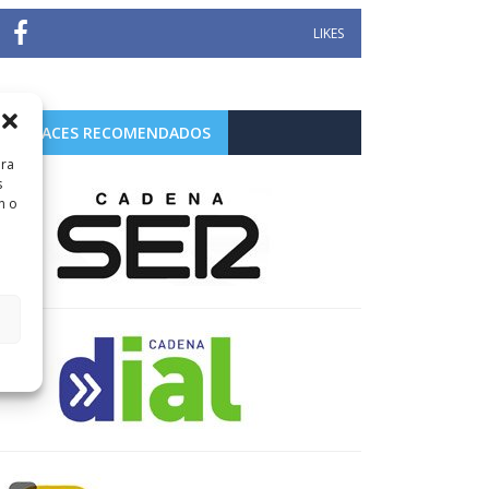
LIKES
ENLACES RECOMENDADOS
ara
s
n o