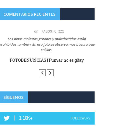
COMENTARIOS RECIENTES
on
7 AGOSTO, 2026
Los niños molestos,gritones y maleducados están
Todo el mundo sabe qu
prohibidos también. En esa foto se observa mas basura que
q
colillas.
FOTODENUN
FOTODENUNCIAS | Fumar no es güay
SÍGUENOS
1.10K+
FOLLOWERS