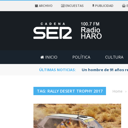
ARCHIVO
ENCUESTAS
PUBLICIDAD
E
INICIO
POLÍTICA
CULTURA
ÚLTIMAS NOTICIAS:
Un hombre de 91 años re
TAG: RALLY DESERT TROPHY 2017
Home
›