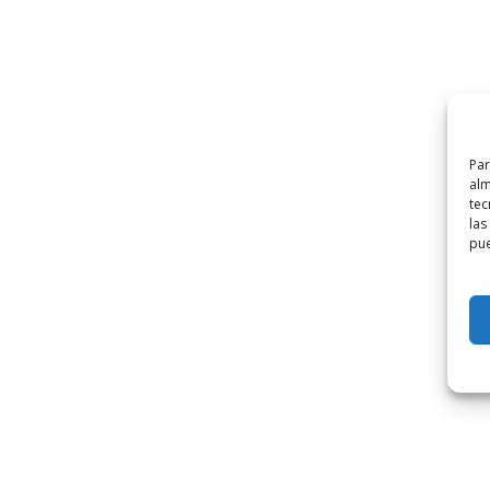
Par
alm
tec
las
pue