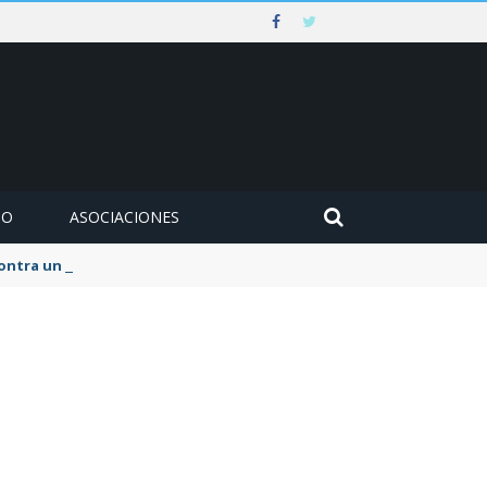
MO
ASOCIACIONES
 contra un muro en Ezcaray