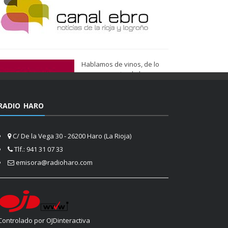
Hablamos de vinos, de lo
que nos gusta, de lo que
tenemos más cerca, de lo
que vemos cada día
cuando nos asomamos a la
RADIO HARO
vida.
Ser de Vinos
C/ De la Vega 30 - 26200 Haro (La Rioja)
Tlf.: 941 31 07 33
emisora@radioharo.com
Controlado por OJDinteractiva