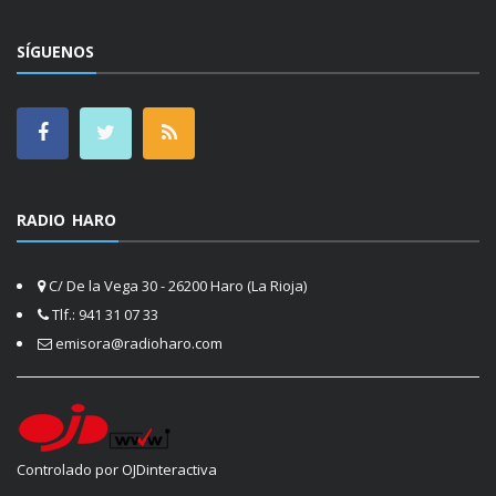
SÍGUENOS
RADIO HARO
C/ De la Vega 30 - 26200 Haro (La Rioja)
Tlf.: 941 31 07 33
emisora@radioharo.com
Controlado por OJDinteractiva