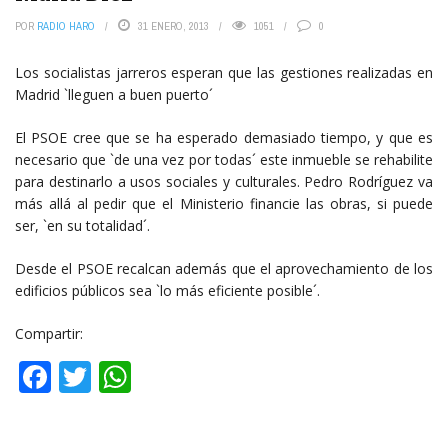
POR
RADIO HARO
31 ENERO, 2013
1051
0
Los socialistas jarreros esperan que las gestiones realizadas en
Madrid `lleguen a buen puerto´
El PSOE cree que se ha esperado demasiado tiempo, y que es
necesario que `de una vez por todas´ este inmueble se rehabilite
para destinarlo a usos sociales y culturales. Pedro Rodríguez va
más allá al pedir que el Ministerio financie las obras, si puede
ser, `en su totalidad´.
Desde el PSOE recalcan además que el aprovechamiento de los
edificios públicos sea `lo más eficiente posible´.
Compartir:
Facebook
Twitter
WhatsApp