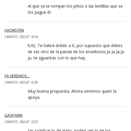
Al que se la rompan los piños o las lentillas que se
los pague él.
SACRISTÁN
1 MARZO, 2013 AT 10:41
lUIS, Te habrá dolido a tí, por supuesto que debes
de ser otro de la panda de los envidiosos.Ja Ja Ja,Ju
ju, te aguantas con lo que hay.
YA VEREMOS...
1 MARZO, 2013 AT 11:50
Muy buena propuesta. Ahora veremos quien la
apoya.
GASPARIN
1 MARZO, 2013 AT 13:23
Sin justificar lo de Haro, podeis ver lo de los