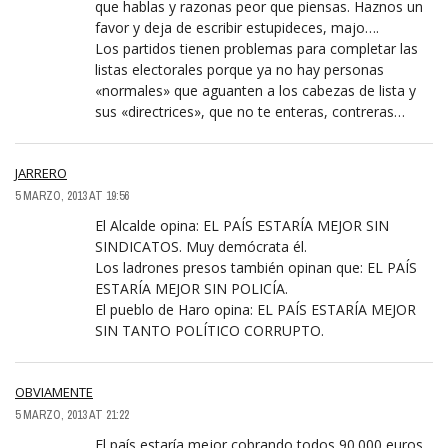
que hablas y razonas peor que piensas. Haznos un
favor y deja de escribir estupideces, majo….
Los partidos tienen problemas para completar las
listas electorales porque ya no hay personas
«normales» que aguanten a los cabezas de lista y
sus «directrices», que no te enteras, contreras…
JARRERO
5 MARZO, 2013 AT 19:56
El Alcalde opina: EL PAÍS ESTARÍA MEJOR SIN
SINDICATOS. Muy demócrata él.
Los ladrones presos también opinan que: EL PAÍS
ESTARÍA MEJOR SIN POLICÍA.
El pueblo de Haro opina: EL PAÍS ESTARÍA MEJOR
SIN TANTO POLÍTICO CORRUPTO.
OBVIAMENTE
5 MARZO, 2013 AT 21:22
El país estaría mejor cobrando todos 90.000 euros