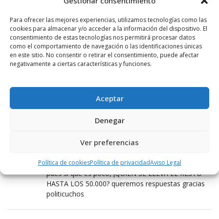
Gestionar consentimiento
1 MARZO, 2013 AT 17:13
Para ofrecer las mejores experiencias, utilizamos tecnologías como las
Luis, sabes como se soluciona el tema de ¿sobran
cookies para almacenar y/o acceder a la información del dispositivo. El
funcionarios?, el próximo Alcalde, que sea
consentimiento de estas tecnologías nos permitirá procesar datos
licenciado en Derecho, Arquitectura, Ingeniero de
como el comportamiento de navegación o las identificaciones únicas
en este sitio. No consentir o retirar el consentimiento, puede afectar
caminos, de montes, agricola, que bien nos
negativamente a ciertas características y funciones.
ahorraremos muchas nóminas, ¿será un
Berlusconi? un gran Papa, una Merkel? que ilusión el
gran pueblo de HARO UN ALCALDE CON TODOS
ESOS TITULOS.triunfariamos, ya no solo seriamos
Aceptar
Haro Paris y Londres, seriamos mundiales.Ja ja ja.
Denegar
EL MAZO
Ver preferencias
1 MARZO, 2013 AT 18:55
Política de cookies
en las otras noticias han `publicado lo que ganan
Política de privacidad
Aviso Legal
pues si que es poco, ¡QUIEN SE LLEVA EL RESTO
HASTA LOS 50.000? queremos respuestas gracias
politicuchos