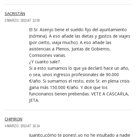
SACRISTÁN
2 MARZO, 2013 AT 13:29
El Sr. Asenjo tiene el sueldo fijo del ayuntamiento
(nómina). A eso añade las dietas y gastos de viajes
(por cierto, viaja mucho). A eso añade las
asistencias a Plenos, Juntas de Gobierno,
Comisiones varias.
¿Y cuanto sale?.
Si a esto sumamos lo que ya declaró hace un año,
o sea, unos ingresos profesionales de 90.000
€/año. Si sumamos el resto, este Sr. en plena crisis
gana más 150.000 €/año. Y dice que los
funcionarios tienen prebendas. VETE A CASCARLA,
JETA.
CHIPIRON
4 MARZO, 2013 AT 10:14
Juanito,¡cómo te pones!..yo no he insultado a nadie