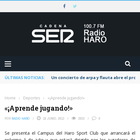
ÚLTIMAS NOTICIAS:
Un concierto de arpa y flauta abre el pr
Home
›
Deportes
›
«¡Aprende jugando!»
«¡Aprende jugando!»
POR
RADIO HARO
18 JUNIO, 2013
2633
0
Se presenta el Campus del Haro Sport Club que arrancará el
próximo 1 de julio y que estará dirigido por los jugadores de