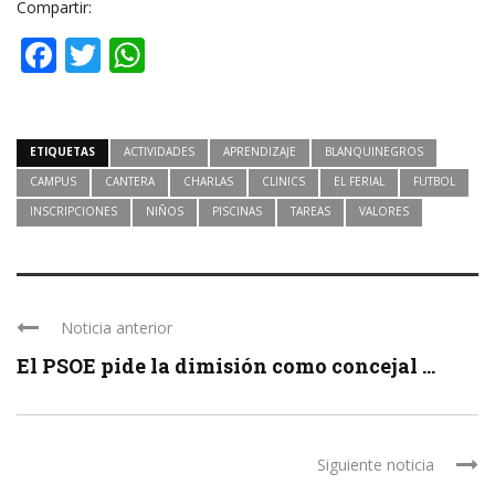
Compartir:
Facebook
Twitter
WhatsApp
ETIQUETAS
ACTIVIDADES
APRENDIZAJE
BLANQUINEGROS
CAMPUS
CANTERA
CHARLAS
CLINICS
EL FERIAL
FUTBOL
INSCRIPCIONES
NIÑOS
PISCINAS
TAREAS
VALORES
Noticia anterior
El PSOE pide la dimisión como concejal ...
Siguiente noticia