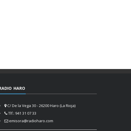
RADIO HARO
C/ De la Vega 30 - 26200 Haro (La Rioja)
Tlf.: 941 31 07 33
emisora@radioharo.com