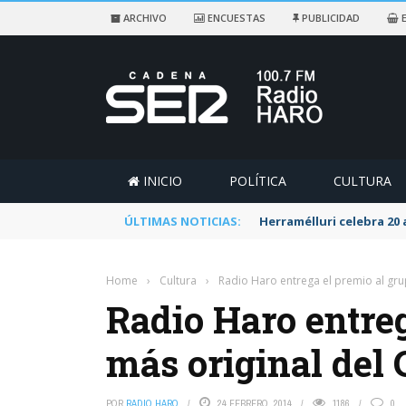
ARCHIVO
ENCUESTAS
PUBLICIDAD
E
INICIO
POLÍTICA
CULTURA
ÚLTIMAS NOTICIAS:
Herramélluri celebra 20
Home
›
Cultura
›
Radio Haro entrega el premio al gru
Radio Haro entreg
más original del 
POR
RADIO HARO
24 FEBRERO, 2014
1186
0