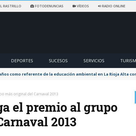
L RASTRILLO
FOTODENUNCIAS
VÍDEOS
RADIO ONLINE
DEPORTES
SUCESOS
SERVICIOS
TURIS
 años como referente de la educación ambiental en La Rioja Alta con
po más original del Carnaval 2013
a el premio al grupo
Carnaval 2013