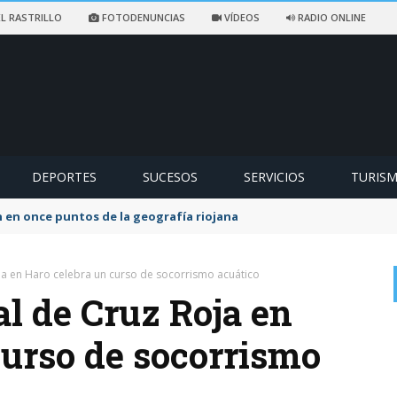
L RASTRILLO
FOTODENUNCIAS
VÍDEOS
RADIO ONLINE
DEPORTES
SUCESOS
SERVICIOS
TURIS
 en once puntos de la geografía riojana
ja en Haro celebra un curso de socorrismo acuático
l de Cruz Roja en
curso de socorrismo