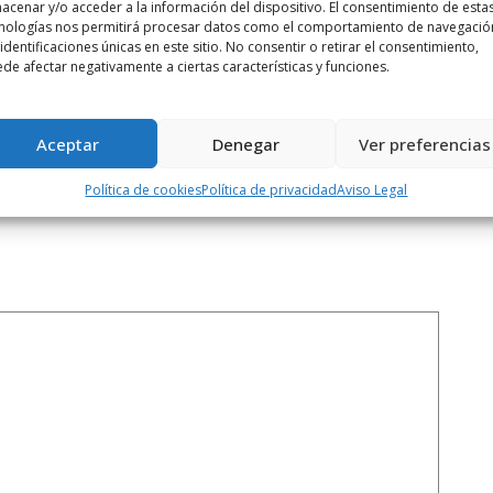
acenar y/o acceder a la información del dispositivo. El consentimiento de esta
nologías nos permitirá procesar datos como el comportamiento de navegació
 identificaciones únicas en este sitio. No consentir o retirar el consentimiento,
Siguiente noticia
de afectar negativamente a ciertas características y funciones.
rma
La Oficina de Atención al Ciudadano de
...
Aceptar
Denegar
Ver preferencias
Política de cookies
Política de privacidad
Aviso Legal