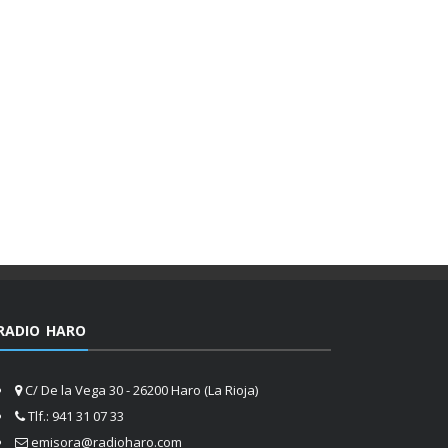
RADIO HARO
C/ De la Vega 30 - 26200 Haro (La Rioja)
Tlf.: 941 31 07 33
emisora@radioharo.com