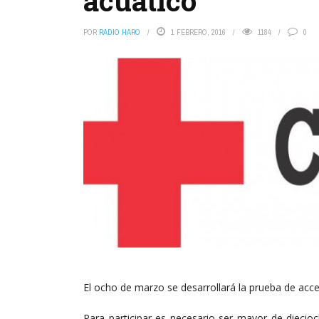
acuático
POR
RADIO HARO
1 FEBRERO, 2016
1184
0
El ocho de marzo se desarrollará la prueba de acceso
Para participar es necesario ser mayor de diecioc