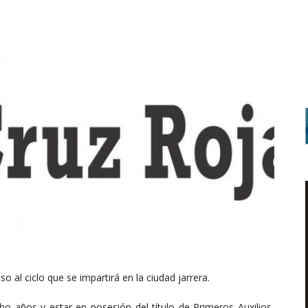
 al ciclo que se impartirá en la ciudad jarrera.
ho años y estar en posesión del título de Primeros Auxilios,