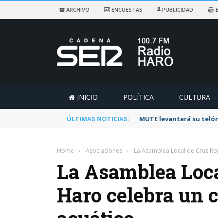
ARCHIVO
ENCUESTAS
PUBLICIDAD
E
INICIO
POLÍTICA
CULTURA
ÚLTIMAS NOTICIAS:
MUTE levantará su telón
Home
›
Asociaciones
›
La Asamblea Local de Cruz Ro
La Asamblea Loca
Haro celebra un 