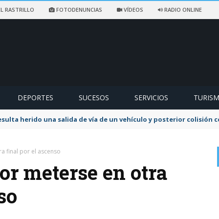
L RASTRILLO
FOTODENUNCIAS
VÍDEOS
RADIO ONLINE
DEPORTES
SUCESOS
SERVICIOS
TURIS
sulta herido una salida de vía de un vehículo y posterior colisión
a final por el ascenso
or meterse en otra
so