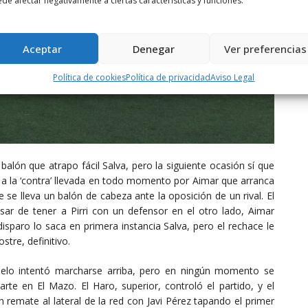
de afectar negativamente a ciertas características y funciones.
Aceptar
Denegar
Ver preferencias
Política de cookies
Política de privacidad
Aviso Legal
alón que atrapo fácil Salva, pero la siguiente ocasión sí que
 a la ‘contra’ llevada en todo momento por Aimar que arranca
 se lleva un balón de cabeza ante la oposición de un rival. El
esar de tener a Pirri con un defensor en el otro lado, Aimar
 disparo lo saca en primera instancia Salva, pero el rechace le
stre, definitivo.
uelo intentó marcharse arriba, pero en ningún momento se
te en El Mazo. El Haro, superior, controló el partido, y el
 remate al lateral de la red con Javi Pérez tapando el primer