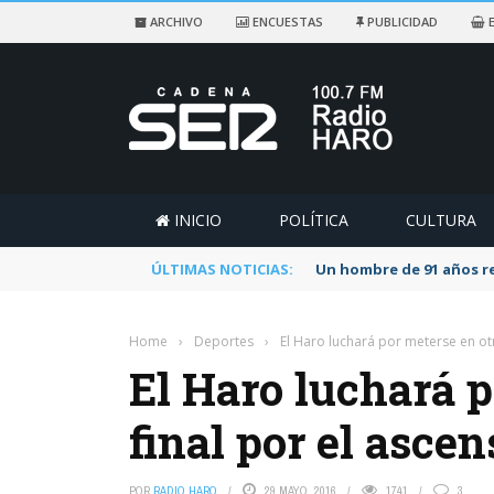
ARCHIVO
ENCUESTAS
PUBLICIDAD
E
INICIO
POLÍTICA
CULTURA
ÚLTIMAS NOTICIAS:
Un hombre de 91 años re
Home
›
Deportes
›
El Haro luchará por meterse en otr
El Haro luchará p
final por el ascen
POR
RADIO HARO
29 MAYO, 2016
1741
3