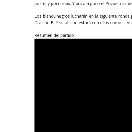
poste, y poco más. Y poco a poco el Pozuelo se dej
Los blanquinegros lucharán en la siguiente ronda p
División B. Y su afición estará con ellos como siem
Resumen del partido