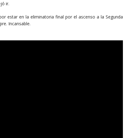
ó ir.
or estar en la eliminatoria final por el ascenso a la Segunda
pre. Incansable.