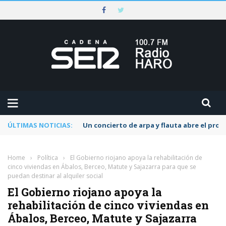
ÚLTIMAS NOTICIAS:
Un concierto de arpa y flauta abre el pr
Home
›
Política
›
El Gobierno riojano apoya la rehabilitación de
cinco viviendas en Ábalos, Berceo, Matute y Sajazarra para que se
puedan destinar al alquiler social
El Gobierno riojano apoya la
rehabilitación de cinco viviendas en
Ábalos, Berceo, Matute y Sajazarra