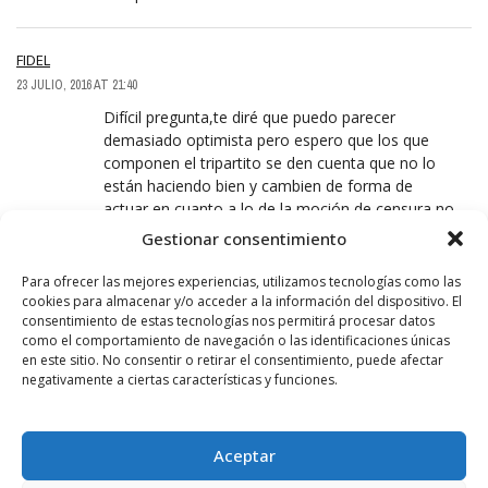
FIDEL
23 JULIO, 2016 AT 21:40
Difícil pregunta,te diré que puedo parecer
demasiado optimista pero espero que los que
componen el tripartito se den cuenta que no lo
están haciendo bien y cambien de forma de
actuar,en cuanto a lo de la moción de censura no
creo que ni con el voto de patricia mareos saldría
Gestionar consentimiento
adelante y tampoco se si se sumaria a ese tema
pero como tu dices uno debe sopesar y decidir en
Para ofrecer las mejores experiencias, utilizamos tecnologías como las
consecuencia, si se daría ese caso solo podría
cookies para almacenar y/o acceder a la información del dispositivo. El
consentimiento de estas tecnologías nos permitirá procesar datos
pedirle que lo medite y tome una decisión y
como el comportamiento de navegación o las identificaciones únicas
podemos puede aconsejarla ,pero no olvidemos
en este sitio. No consentir o retirar el consentimiento, puede afectar
que entro en el ayuntamiento en nombre de
negativamente a ciertas características y funciones.
ganemos eso habría que preguntárselo a su
contacto dentro de ganemos el que esta por
encima de HARO pues ganemos en HARO ya vimos
Aceptar
lo que hicieron con ella.