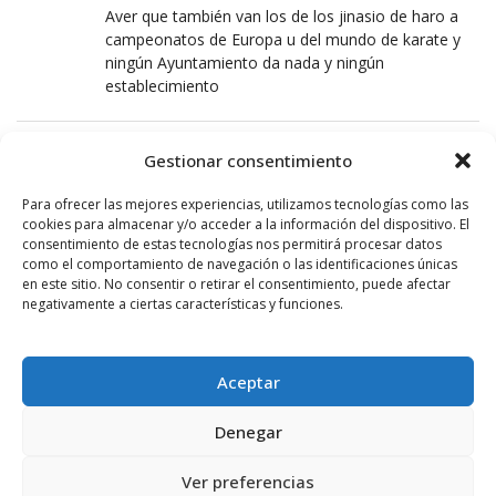
Aver que también van los de los jinasio de haro a
campeonatos de Europa u del mundo de karate y
ningún Ayuntamiento da nada y ningún
establecimiento
DUDILLA
Gestionar consentimiento
21 OCTUBRE, 2016 AT 10:45
Para ofrecer las mejores experiencias, utilizamos tecnologías como las
Y quienes son las hostigadoras ?
cookies para almacenar y/o acceder a la información del dispositivo. El
consentimiento de estas tecnologías nos permitirá procesar datos
como el comportamiento de navegación o las identificaciones únicas
BLAS
en este sitio. No consentir o retirar el consentimiento, puede afectar
negativamente a ciertas características y funciones.
21 OCTUBRE, 2016 AT 22:06
carlos seguro que al gran equipo de futbol de haro
les cae algo del ayun este chaval es un ejemplo y
Aceptar
lleva el nombre de haro por donde va se merece
mas que muchos jetas que tenemos por ejemplo
Denegar
en el propio ayuntamiento aupa ander grande tu
Ver preferencias