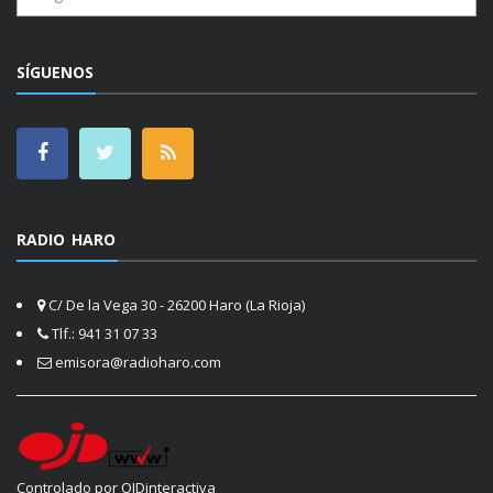
SÍGUENOS
RADIO HARO
C/ De la Vega 30 - 26200 Haro (La Rioja)
Tlf.: 941 31 07 33
emisora@radioharo.com
Controlado por OJDinteractiva