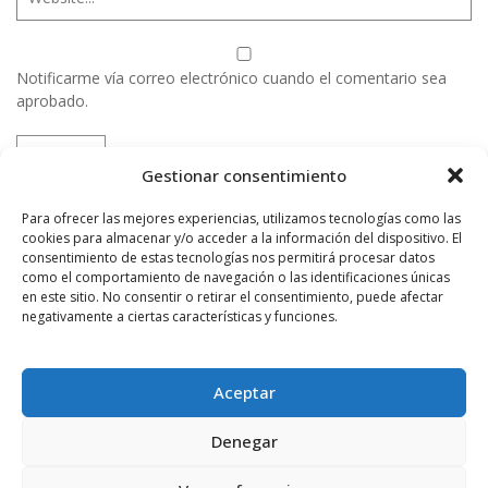
Notificarme vía correo electrónico cuando el comentario sea
aprobado.
Este sitio usa Akismet para reducir el spam.
Aprende
Gestionar consentimiento
cómo se procesan los datos de tus comentarios.
Para ofrecer las mejores experiencias, utilizamos tecnologías como las
cookies para almacenar y/o acceder a la información del dispositivo. El
consentimiento de estas tecnologías nos permitirá procesar datos
PUBLICIDAD
como el comportamiento de navegación o las identificaciones únicas
en este sitio. No consentir o retirar el consentimiento, puede afectar
negativamente a ciertas características y funciones.
Aceptar
Denegar