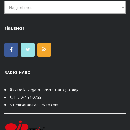
Archivos
SÍGUENOS
RADIO HARO
C/ De la Vega 30 - 26200 Haro (La Rioja)
Tlf.: 941 31 07 33
emisora@radioharo.com