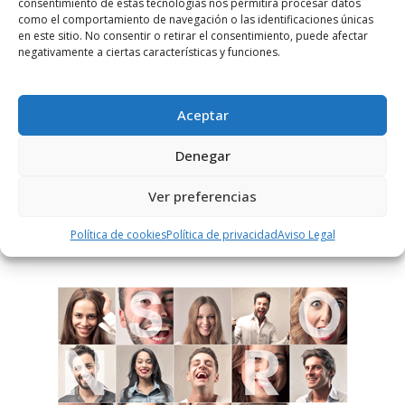
consentimiento de estas tecnologías nos permitirá procesar datos
como el comportamiento de navegación o las identificaciones únicas
en este sitio. No consentir o retirar el consentimiento, puede afectar
Notificarme vía correo electrónico cuando el comentario sea
negativamente a ciertas características y funciones.
aprobado.
Este sitio usa Akismet para reducir el spam.
Aprende
Aceptar
cómo se procesan los datos de tus comentarios.
Denegar
Ver preferencias
PUBLICIDAD
Política de cookies
Política de privacidad
Aviso Legal