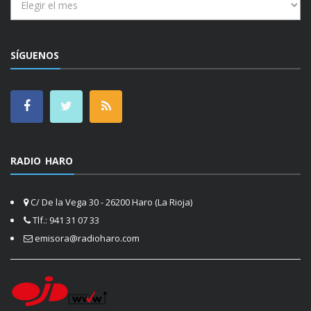
SÍGUENOS
RADIO HARO
C/ De la Vega 30 - 26200 Haro (La Rioja)
Tlf.: 941 31 07 33
emisora@radioharo.com