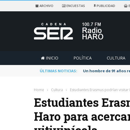
ARCHIVO
ENCUESTAS
PUBLICIDAD
E
INICIO
POLÍTICA
CULTURA
ÚLTIMAS NOTICIAS:
Un hombre de 91 años re
Home
›
Cultura
›
Estudiantes Erasmus podrían visitar 
Estudiantes Eras
Haro para acerca