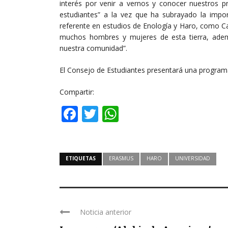
interés por venir a vernos y conocer nuestros p
estudiantes” a la vez que ha subrayado la impo
referente en estudios de Enología y Haro, como Cap
muchos hombres y mujeres de esta tierra, ade
nuestra comunidad”.
El Consejo de Estudiantes presentará una program
Compartir:
Facebook
Twitter
WhatsApp
ETIQUETAS
ERASMUS
HARO
UNIVERSIDAD
Noticia anterior