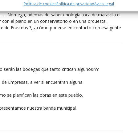
puedan traer aunque sea durante un tiempo corto a nuestras
Política de cookies
Política de privacidad
Aviso Legal
 ….. Noruega, además de saber enología toca de maravilla el
r con el piano en un conservatorio o en una orquesta.
nte de Erasmus ?, ¿ cómo ponerse en contacto con esa gente
No serán las bodegas que tanto critican algunos???
 de Empresas, a ver si encuentran alguna.
mo se planifican las obras en este pueblo.
s presentamos nuestra banda municipal.