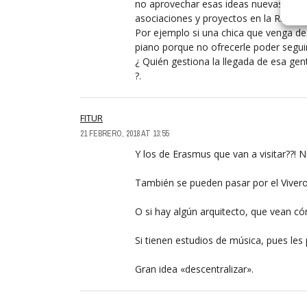
no aprovechar esas ideas nuevas que 
asociaciones y proyectos en la Rioja.
Por ejemplo si una chica que venga de
piano porque no ofrecerle poder segui
¿ Quién gestiona la llegada de esa ge
?.
FITUR
21 FEBRERO, 2018 AT 13:55
Y los de Erasmus que van a visitar??! 
También se pueden pasar por el Vivero
O si hay algún arquitecto, que vean có
Si tienen estudios de música, pues le
Gran idea «descentralizar».