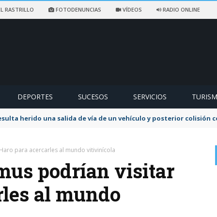
L RASTRILLO
FOTODENUNCIAS
VÍDEOS
RADIO ONLINE
DEPORTES
SUCESOS
SERVICIOS
TURIS
sulta herido una salida de vía de un vehículo y posterior colisión
Haro para acercarles al mundo vitivinícola
mus podrían visitar
rles al mundo