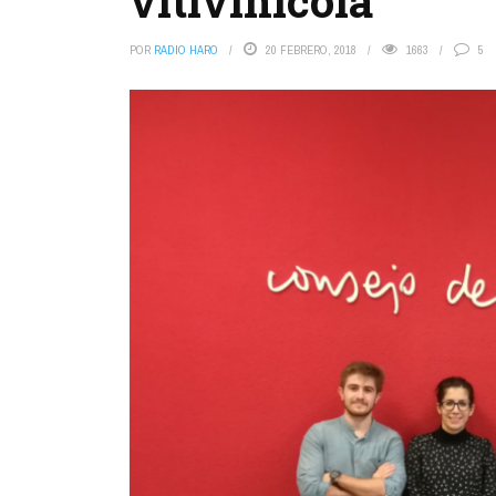
vitivinícola
POR
RADIO HARO
20 FEBRERO, 2018
1663
5