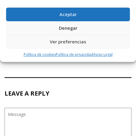
La Comisión Islámica negocia con Educación
un ...
Aceptar
Denegar
Siguiente noticia
Ver preferencias
Camprovín pide que se modifiquen las tarifas
...
Política de cookies
Política de privacidad
Aviso Legal
LEAVE A REPLY