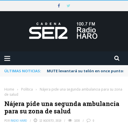
ÚLTIMAS NOTICIAS:
MUTE levantará su telón en once puntos d
Home
›
Política
›
Nájera pide una segunda ambulancia para su zona
de salud
Nájera pide una segunda ambulancia
para su zona de salud
POR
RADIO HARO
12 AGOSTO, 2019
1030
0