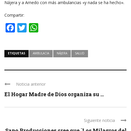
Nájera y a Arnedo con más ambulancias «y nada se ha hecho».
Compartir:
Facebook
Twitter
WhatsApp
ETIQUETAS
AMBULACIA
NÁJERA
SALUD
Noticia anterior
El Hogar Madre de Dios organiza su ...
Siguiente noticia
Sapo Producciones cree que `Los Milagros del