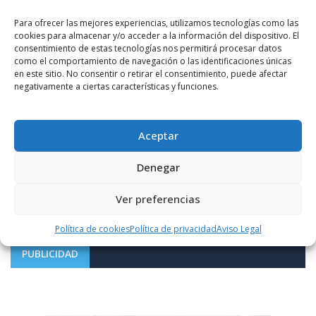
Para ofrecer las mejores experiencias, utilizamos tecnologías como las
cookies para almacenar y/o acceder a la información del dispositivo. El
consentimiento de estas tecnologías nos permitirá procesar datos
como el comportamiento de navegación o las identificaciones únicas
en este sitio. No consentir o retirar el consentimiento, puede afectar
negativamente a ciertas características y funciones.
Notificarme vía correo electrónico cuando el comentario sea
Aceptar
aprobado.
Denegar
Este sitio usa Akismet para reducir el spam.
Aprende
cómo se procesan los datos de tus comentarios.
Ver preferencias
Política de cookies
Política de privacidad
Aviso Legal
PUBLICIDAD