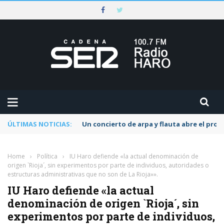
ÚLTIMAS NOTICIAS:
Un concierto de arpa y flauta abre el pr
Home
›
Política
›
IU Haro defiende «la actual denominación de
origen `Rioja´, sin experimentos por parte de individuos, autoridades o
estructuras administrativas que no son de La Rioja»».
IU Haro defiende «la actual
denominación de origen `Rioja´, sin
experimentos por parte de individuos,