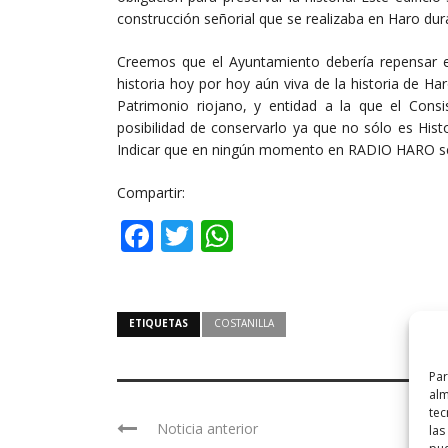
construcción señorial que se realizaba en Haro dura
Creemos que el Ayuntamiento debería repensar es
historia hoy por hoy aún viva de la historia de 
Patrimonio riojano, y entidad a la que el Consis
posibilidad de conservarlo ya que no sólo es Hist
Indicar que en ningún momento en RADIO HARO se h
Compartir:
Facebook
Twitter
WhatsApp
ETIQUETAS
COSTANILLA
Par
alm
tec
Noticia anterior
las