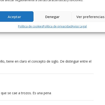
de afectar negativamente a ciertas características y funciones.
El IES Camino de Santiago de Santo ...
Aceptar
Denegar
Ver preferencias
Política de cookies
Política de privacidad
Aviso Legal
lo, tiene en claro el concepto de siglo. De distinguir entre el
 que se cae a trozos. Es una pena