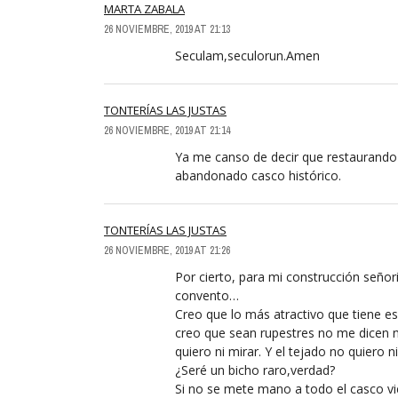
MARTA ZABALA
26 NOVIEMBRE, 2019 AT 21:13
Seculam,seculorun.Amen
TONTERÍAS LAS JUSTAS
26 NOVIEMBRE, 2019 AT 21:14
Ya me canso de decir que restaurando 
abandonado casco histórico.
TONTERÍAS LAS JUSTAS
26 NOVIEMBRE, 2019 AT 21:26
Por cierto, para mi construcción señoria
convento…
Creo que lo más atractivo que tiene es
creo que sean rupestres no me dicen n
quiero ni mirar. Y el tejado no quiero 
¿Seré un bicho raro,verdad?
Si no se mete mano a todo el casco vie