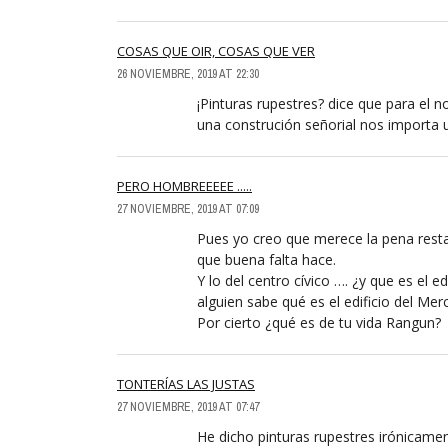
COSAS QUE OIR, COSAS QUE VER
26 NOVIEMBRE, 2019 AT 22:30
¡Pinturas rupestres? dice que para el n
una construción señorial nos importa u
PERO HOMBREEEEE .....
27 NOVIEMBRE, 2019 AT 07:09
Pues yo creo que merece la pena rest
que buena falta hace.
Y lo del centro cívico …. ¿y que es el e
alguien sabe qué es el edificio del Merc
Por cierto ¿qué es de tu vida Rangun?
TONTERÍAS LAS JUSTAS
27 NOVIEMBRE, 2019 AT 07:47
He dicho pinturas rupestres irónicamen