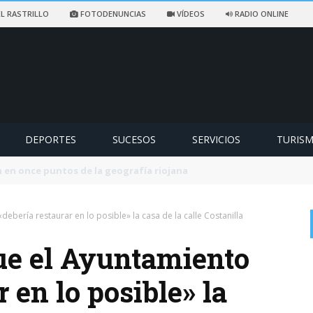
L RASTRILLO
FOTODENUNCIAS
VÍDEOS
RADIO ONLINE
DEPORTES
SUCESOS
SERVICIOS
TURIS
ccidentado en un sendero de Ezcaray
debería restaurar en lo posible» la casa de la calle Costanilla
ue el Ayuntamiento
 en lo posible» la