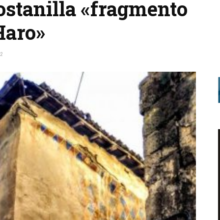
Costanilla «fragmento
 Haro»
12