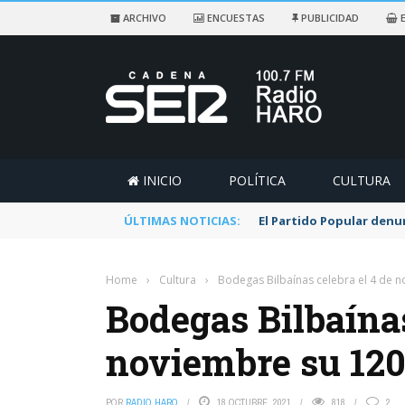
ARCHIVO
ENCUESTAS
PUBLICIDAD
E
INICIO
POLÍTICA
CULTURA
ÚLTIMAS NOTICIAS:
El Partido Popular denu
Home
›
Cultura
›
Bodegas Bilbaínas celebra el 4 de n
Bodegas Bilbaínas
noviembre su 120
POR
RADIO HARO
18 OCTUBRE, 2021
818
2