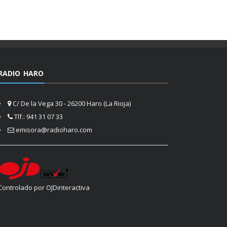
RADIO HARO
C/ De la Vega 30 - 26200 Haro (La Rioja)
Tlf.: 941 31 07 33
emisora@radioharo.com
Controlado por OJDinteractiva