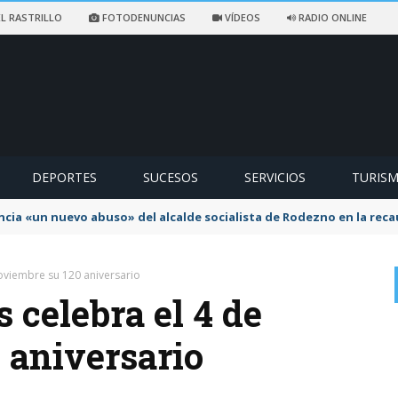
L RASTRILLO
FOTODENUNCIAS
VÍDEOS
RADIO ONLINE
DEPORTES
SUCESOS
SERVICIOS
TURIS
ncia «un nuevo abuso» del alcalde socialista de Rodezno en la reca
oviembre su 120 aniversario
 celebra el 4 de
 aniversario