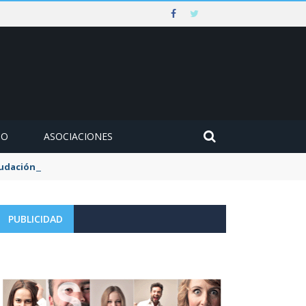
MO
ASOCIACIONES
udación de la tasa de aguas y basuras
PUBLICIDAD