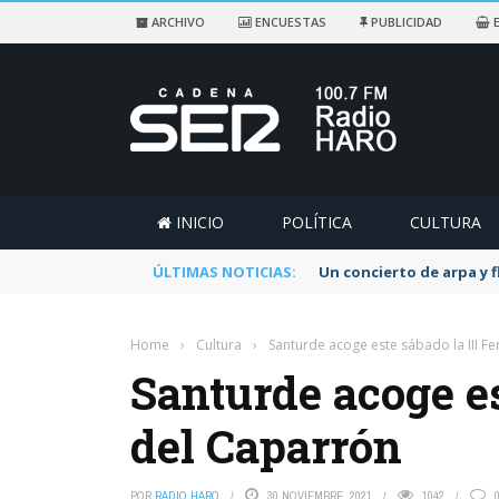
ARCHIVO
ENCUESTAS
PUBLICIDAD
E
INICIO
POLÍTICA
CULTURA
ÚLTIMAS NOTICIAS:
Un concierto de arpa y 
Home
›
Cultura
›
Santurde acoge este sábado la III Fe
Santurde acoge es
del Caparrón
POR
RADIO HARO
30 NOVIEMBRE, 2021
1042