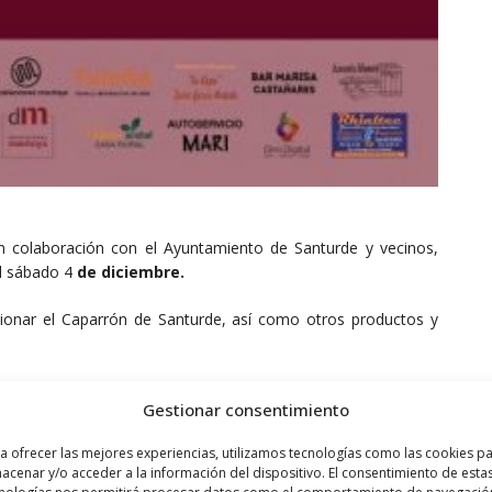
n colaboración con el Ayuntamiento de Santurde y vecinos,
el sábado 4
de diciembre.
cionar el Caparrón de Santurde, así como otros productos y
ite crear una fuente de recursos económicos propios ligados
Gestionar consentimiento
nales. Y nos ayuda a continuar con el uso de semillas locales
 da como resultado un producto único y de gran calidad».
a ofrecer las mejores experiencias, utilizamos tecnologías como las cookies p
acenar y/o acceder a la información del dispositivo. El consentimiento de esta