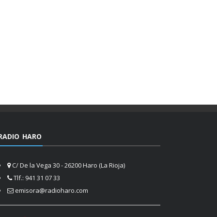
RADIO HARO
C/ De la Vega 30 - 26200 Haro (La Rioja)
Tlf.: 941 31 07 33
emisora@radioharo.com