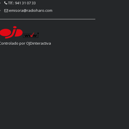
Tlf.: 941 31 07 33
emisora@radioharo.com
Controlado por OJDinteractiva