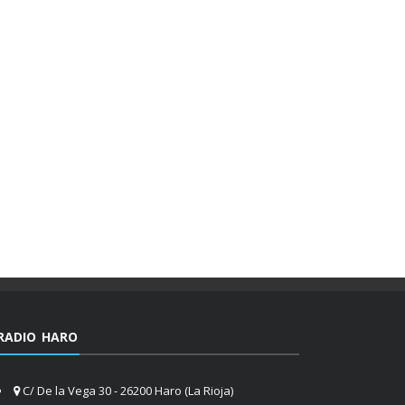
RADIO HARO
C/ De la Vega 30 - 26200 Haro (La Rioja)