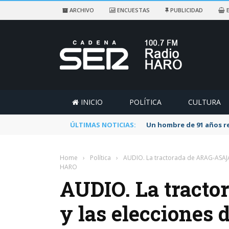
ARCHIVO
ENCUESTAS
PUBLICIDAD
E
INICIO
POLÍTICA
CULTURA
ÚLTIMAS NOTICIAS:
Un hombre de 91 años re
Home
›
Política
›
AUDIO. La tractorada de ARAG-ASAJA 
HARO
AUDIO. La tract
y las elecciones 