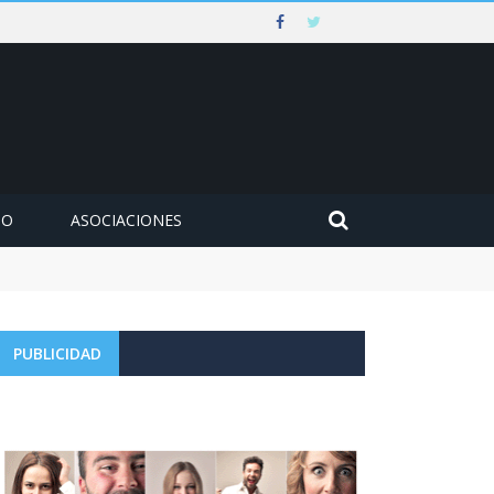
MO
ASOCIACIONES
 contra un muro en Ezcaray
PUBLICIDAD