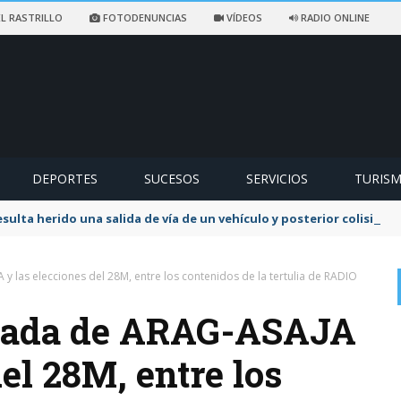
L RASTRILLO
FOTODENUNCIAS
VÍDEOS
RADIO ONLINE
DEPORTES
SUCESOS
SERVICIOS
TURIS
sulta herido una salida de vía de un vehículo y posterior colisión
y las elecciones del 28M, entre los contenidos de la tertulia de RADIO
orada de ARAG-ASAJA
del 28M, entre los