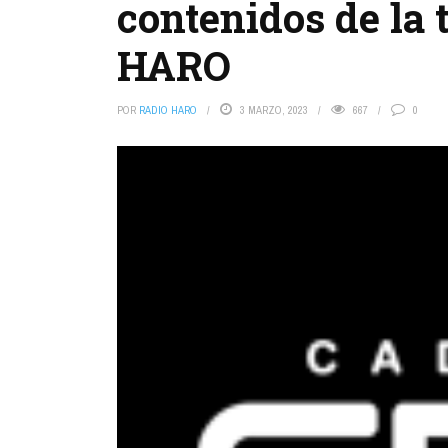
contenidos de la 
HARO
POR
RADIO HARO
3 MARZO, 2023
667
0