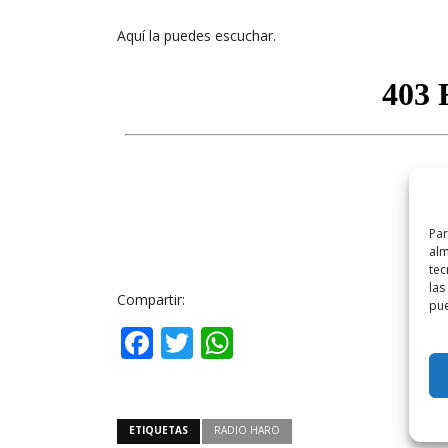
Aquí la puedes escuchar.
Par
alm
tec
las
Compartir:
pue
Facebook
Twitter
WhatsApp
ETIQUETAS
RADIO HARO