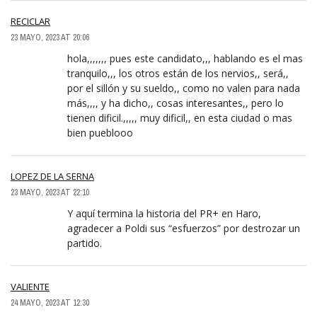
RECICLAR
23 MAYO, 2023 AT 20:06
hola,,,,,,, pues este candidato,,, hablando es el mas
tranquilo,,, los otros están de los nervios,, será,,
por el sillón y su sueldo,, como no valen para nada
más,,,, y ha dicho,, cosas interesantes,, pero lo
tienen dificil.,,,,, muy dificil,, en esta ciudad o mas
bien pueblooo
LOPEZ DE LA SERNA
23 MAYO, 2023 AT 22:10
Y aquí termina la historia del PR+ en Haro,
agradecer a Poldi sus “esfuerzos” por destrozar un
partido.
VALIENTE
24 MAYO, 2023 AT 12:30