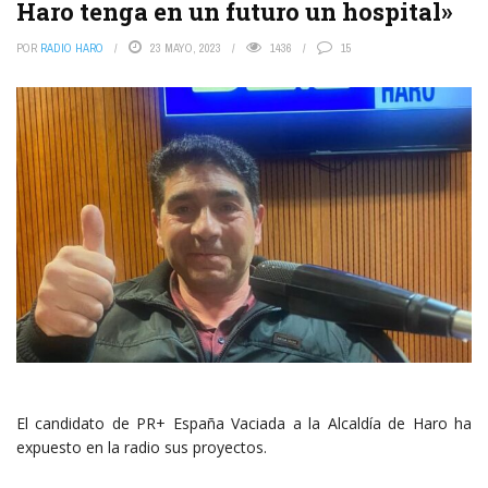
Haro tenga en un futuro un hospital»
POR
RADIO HARO
23 MAYO, 2023
1436
15
El candidato de PR+ España Vaciada a la Alcaldía de Haro ha
expuesto en la radio sus proyectos.