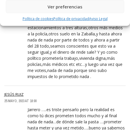
millones.Ahora bien,por decirlo en elecciones que
Ver preferencias
no quede.,y somos tan tontos que nos lo
creemos.Seamos realistas por favor,unos
Política de cookies
Política de privacidad
Aviso Legal
hospital,otros pabellón multiousos,otros
estacionamientos a tres alturas,otros más medios
a la policía,otros suelo en la Zaballa,y hasta ahora
nada de nada por parte de todos y ahora a partir
del 28 todo,seamos conscientes que esto va a
seguir igual,y el dinero de rinde sale? Y yo como
político prometería trabajo,vivienda digna,más
policías,más médicos etc etc…y luego una vez que
me voteis,nada de nada porque sino subo
impuestos de lo prometido nada .
JESÚS RUIZ
25 MAYO, 2023 AT 18:00
Jarrero …..es triste pensarlo pero la realidad es
como tú dices prometen todos mucho y al final
nada de nada…de dónde sale la pasta ….prometer
hasta meter y una vez metido…..bueno ya sabemos