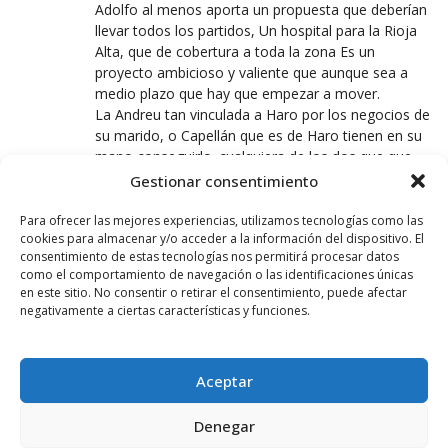
Adolfo al menos aporta un propuesta que deberían
llevar todos los partidos, Un hospital para la Rioja
Alta, que de cobertura a toda la zona Es un
proyecto ambicioso y valiente que aunque sea a
medio plazo que hay que empezar a mover.
La Andreu tan vinculada a Haro por los negocios de
su marido, o Capellán que es de Haro tienen en su
mano conseguirlo. cualquiera de los dos que que
gane puede poner las bases.
Gestionar consentimiento
Eso si seria de gran beneficio para TODOS los
riojalteños.
Para ofrecer las mejores experiencias, utilizamos tecnologías como las
cookies para almacenar y/o acceder a la información del dispositivo. El
consentimiento de estas tecnologías nos permitirá procesar datos
como el comportamiento de navegación o las identificaciones únicas
JARRERO
en este sitio. No consentir o retirar el consentimiento, puede afectar
24 MAYO, 2023 AT 15:06
negativamente a ciertas características y funciones.
No hacen un centro de día en condiciones y van a
hacer un hospital.,que eso depende del gobierno de
la Rioja ,no de un alcalde y aquí han pasado gente
Aceptar
del PP y el tripartito y ni lo han nombrado.Faltan
médicos de familia ,el 19 de junio hacen huelga y
Denegar
van a hacer un hospital que cuesta millones y