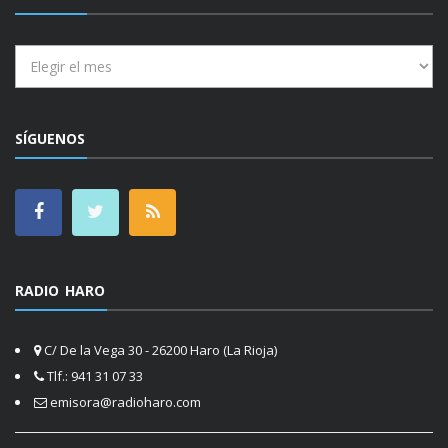
Archivos
SÍGUENOS
RADIO HARO
C/ De la Vega 30 - 26200 Haro (La Rioja)
Tlf.: 941 31 07 33
emisora@radioharo.com