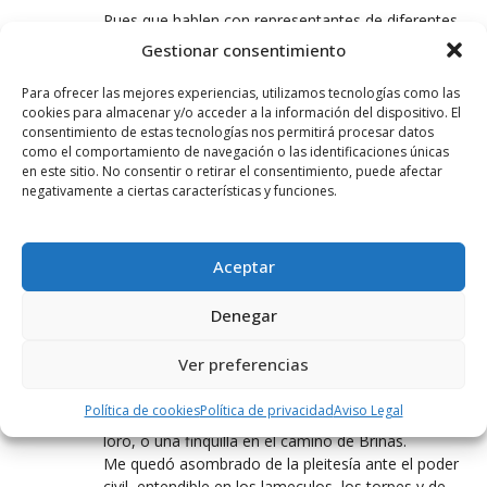
Pues que hablen con representantes de diferentes
quintadas
Gestionar consentimiento
Este finde es 3 de Junio y hay varias. Creo que
Nadia ha hablado con ellos
Para ofrecer las mejores experiencias, utilizamos tecnologías como las
cookies para almacenar y/o acceder a la información del dispositivo. El
consentimiento de estas tecnologías nos permitirá procesar datos
como el comportamiento de navegación o las identificaciones únicas
PASA EL GÜISQUI CHELÍ.
en este sitio. No consentir o retirar el consentimiento, puede afectar
3 JUNIO, 2023 AT 00:12
negativamente a ciertas características y funciones.
El tachún-tachún es el centro de la vida política en
casi todos los pueblos. El antiguo pan y circo
romano, como siempre vamos a regularlo , que el
Aceptar
preboste de turno se ponga una medalla. ¡Pues no!
Libertad, qué gran palabra. Qué retire la política sus
Denegar
sucias manos de los compromisos, alegrías, los
auténticos deleites del pueblo soberano. NO
Ver preferencias
podemos sustituir una casta casposa por otra
nueva de trabajos vagos y nula capacidad de de
Política de cookies
Política de privacidad
Aviso Legal
buscar soluciones . Si se aburren que compren un
loro, o una finquilla en el camino de Briñas.
Me quedó asombrado de la pleitesía ante el poder
civil, entendible en los lameculos, los torpes y de