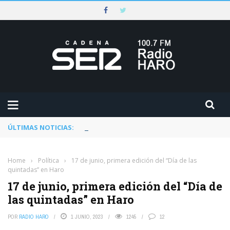
ÚLTIMAS NOTICIAS:
Rescatado un ciclista accidentado en un 
Home
›
Política
›
17 de junio, primera edición del “Día de las
quintadas” en Haro
17 de junio, primera edición del “Día de
las quintadas” en Haro
POR
RADIO HARO
1 JUNIO, 2023
1245
12