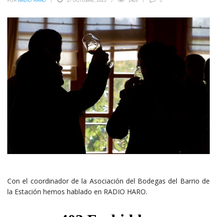
POR
RADIO HARO
17 OCTUBRE, 2023
1428
3
Con el coordinador de la Asociación del Bodegas del Barrio de
la Estación hemos hablado en RADIO HARO.