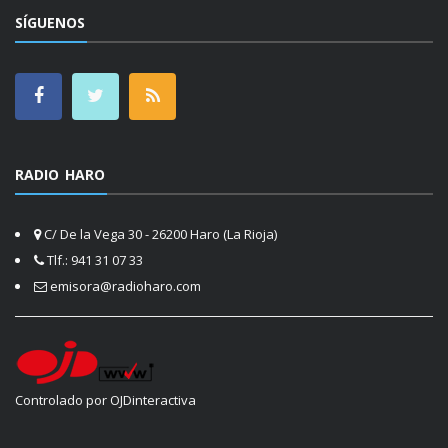
SÍGUENOS
RADIO HARO
C/ De la Vega 30 - 26200 Haro (La Rioja)
Tlf.: 941 31 07 33
emisora@radioharo.com
Controlado por OJDinteractiva