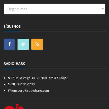
Archivos
SÍGUENOS
RADIO HARO
C/ De la Vega 30 - 26200 Haro (La Rioja)
Tlf.: 941 31 07 33
emisora@radioharo.com