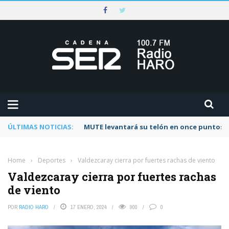
ÚLTIMAS NOTICIAS:
MUTE levantará su telón en once puntos d
Home
›
Deportes
›
Valdezcaray cierra por fuertes rachas de viento
Valdezcaray cierra por fuertes rachas
de viento
POR
RADIO HARO
17 ENERO, 2024
900
0