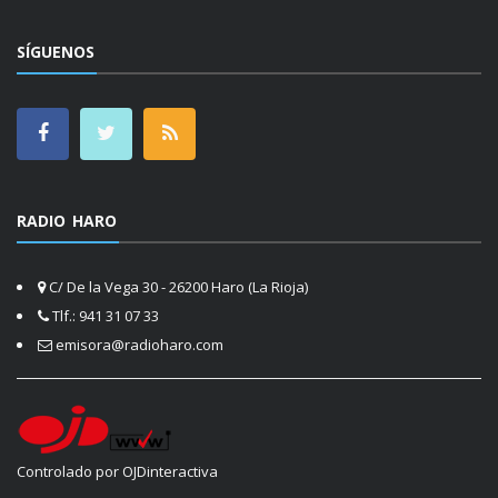
SÍGUENOS
RADIO HARO
C/ De la Vega 30 - 26200 Haro (La Rioja)
Tlf.: 941 31 07 33
emisora@radioharo.com
Controlado por OJDinteractiva