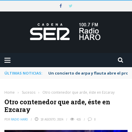
ÚLTIMAS NOTICIAS:
Un concierto de arpa y flauta abre el pr
Home
›
Sucesos
›
Otro contenedor que arde, éste en Ezcaray
Otro contenedor que arde, éste en
Ezcaray
POR
RADIO HARO
18 AGOSTO, 2024
415
0