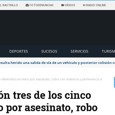
L RASTRILLO
FOTODENUNCIAS
VÍDEOS
RADIO ONLINE
DEPORTES
SUCESOS
SERVICIOS
TURIS
sulta herido una salida de vía de un vehículo y posterior colisión
co detenidos en Haro por asesinato, robo con violencia y pertenencia a
ón tres de los cinco
 por asesinato, robo