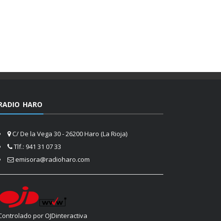
RADIO HARO
C/ De la Vega 30 - 26200 Haro (La Rioja)
Tlf.: 941 31 07 33
emisora@radioharo.com
Controlado por OJDinteractiva