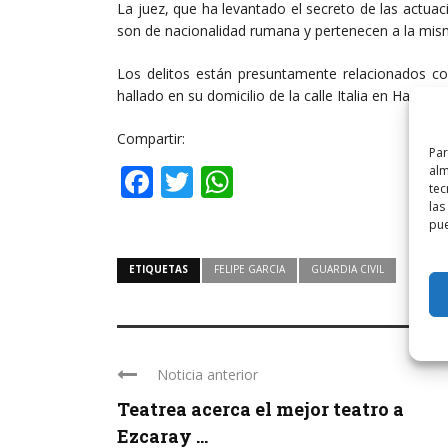
La juez, que ha levantado el secreto de las actua
son de nacionalidad rumana y pertenecen a la mism
Los delitos están presuntamente relacionados co
hallado en su domicilio de la calle Italia en Haro.
Compartir:
Par
Facebook
Twitter
WhatsApp
alm
tec
las
pue
ETIQUETAS
FELIPE GARCIA
GUARDIA CIVIL
Noticia anterior
Teatrea acerca el mejor teatro a
Ezcaray ...