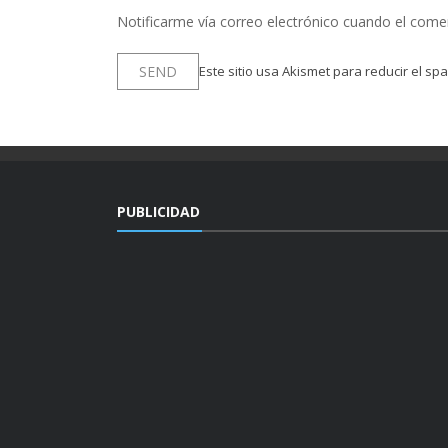
Notificarme vía correo electrónico cuando el come
Este sitio usa Akismet para reducir el sp
PUBLICIDAD