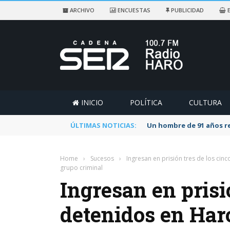
ARCHIVO
ENCUESTAS
PUBLICIDAD
E
INICIO
POLÍTICA
CULTURA
ÚLTIMAS NOTICIAS:
Un hombre de 91 años re
Home
›
Sucesos
›
Ingresan en prisión tres de los cin
grupo criminal
Ingresan en prisi
detenidos en Haro