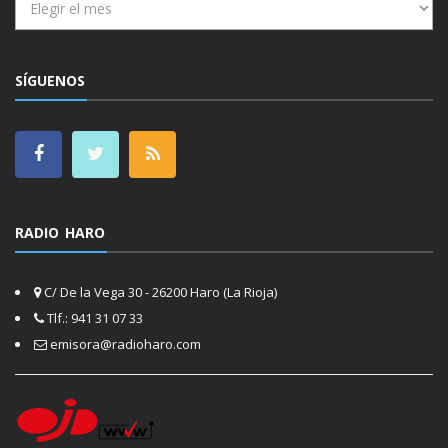
SÍGUENOS
RADIO HARO
C/ De la Vega 30 - 26200 Haro (La Rioja)
Tlf.: 941 31 07 33
emisora@radioharo.com