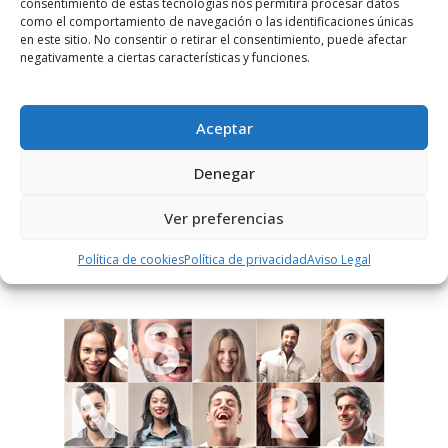
consentimiento de estas tecnologías nos permitirá procesar datos
como el comportamiento de navegación o las identificaciones únicas
en este sitio. No consentir o retirar el consentimiento, puede afectar
Notificarme vía correo electrónico cuando el comentario sea
negativamente a ciertas características y funciones.
aprobado.
Este sitio usa Akismet para reducir el spam.
Aprende
Aceptar
cómo se procesan los datos de tus comentarios.
Denegar
Ver preferencias
PUBLICIDAD
Política de cookies
Política de privacidad
Aviso Legal