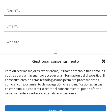
Notificarme vía correo electrónico cuando el comentario sea
Gestionar consentimiento
aprobado.
Para ofrecer las mejores experiencias, utilizamos tecnologías como las
cookies para almacenar y/o acceder a la información del dispositivo. El
Este sitio usa Akismet para reducir el spam.
Aprende
consentimiento de estas tecnologías nos permitirá procesar datos
cómo se procesan los datos de tus comentarios.
como el comportamiento de navegación o las identificaciones únicas
en este sitio. No consentir o retirar el consentimiento, puede afectar
negativamente a ciertas características y funciones.
PUBLICIDAD
Aceptar