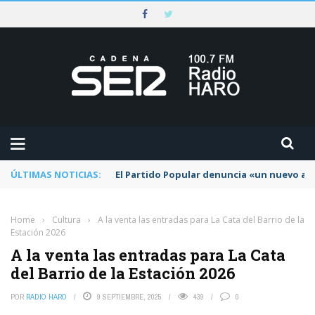
ÚLTIMAS NOTICIAS:
El Partido Popular denuncia «un nuevo abu
Home
›
Cultura
›
A la venta las entradas para La Cata del Barrio de la
Estación 2026
A la venta las entradas para La Cata
del Barrio de la Estación 2026
POR
RADIO HARO
9 SEPTIEMBRE, 2025
439
0