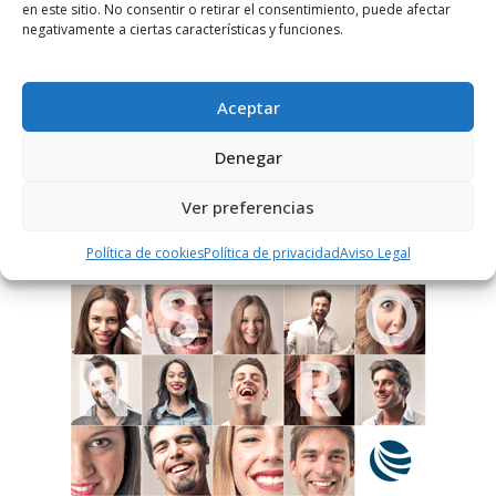
en este sitio. No consentir o retirar el consentimiento, puede afectar
aprobado.
negativamente a ciertas características y funciones.
Este sitio usa Akismet para reducir el spam.
Aprende
cómo se procesan los datos de tus comentarios.
Aceptar
Denegar
PUBLICIDAD
Ver preferencias
Política de cookies
Política de privacidad
Aviso Legal