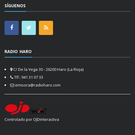
SÍGUENOS
RADIO HARO
C/ De la Vega 30 - 26200 Haro (La Rioja)
Tlf.: 941 31 07 33
emisora@radioharo.com
Controlado por OJDinteractiva