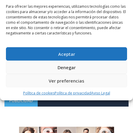
Para ofrecer las mejores experiencias, utilizamos tecnologías como las
cookies para almacenar y/o acceder a la información del dispositivo. El
consentimiento de estas tecnologías nos permitirá procesar datos
como el comportamiento de navegación o las identificaciones únicas
en este sitio. No consentir o retirar el consentimiento, puede afectar
negativamente a ciertas características y funciones.
Notificarme vía correo electrónico cuando el comentario sea
Aceptar
aprobado.
Denegar
Este sitio usa Akismet para reducir el spam.
Aprende
cómo se procesan los datos de tus comentarios.
Ver preferencias
Política de cookies
Política de privacidad
Aviso Legal
PUBLICIDAD