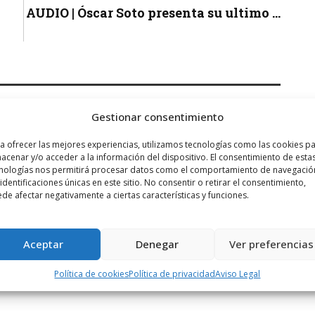
AUDIO | Óscar Soto presenta su ultimo ...
Gestionar consentimiento
a ofrecer las mejores experiencias, utilizamos tecnologías como las cookies p
acenar y/o acceder a la información del dispositivo. El consentimiento de esta
nologías nos permitirá procesar datos como el comportamiento de navegació
 identificaciones únicas en este sitio. No consentir o retirar el consentimiento,
de afectar negativamente a ciertas características y funciones.
icios en el casco viejo y además dar un servicio de parking en
 muchísimos años.
te con el apoyo de las administraciones local y autonómica y
Aceptar
Denegar
Ver preferencias
también seria una gran noticia
Política de cookies
Política de privacidad
Aviso Legal