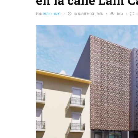
en la calle Laín 
POR
RADIO HARO
18 NOVIEMBRE, 2025
1094