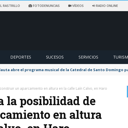
L RASTRILLO
FOTODENUNCIAS
VÍDEOS
RADIO ONLINE
DEPORTES
SUCESOS
SERVICIOS
TURIS
flauta abre el programa musical de la Catedral de Santo Domingo 
onstruir un aparcamiento en altura en la calle Laín Calvo, en Haro
la posibilidad de
rcamiento en altura