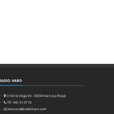
RADIO HARO
C/ De la Vega 30 - 26200 Haro (La Rioja)
Tlf.: 941 31 07 33
emisora@radioharo.com