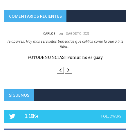
COMENTARIOS RECIENTES
on
CARLOS
8 AGOSTO, 2026
res
Te aburres. Hay mas servilletas babeadas que colillas como la que a ti te
Y
falta....
FOTODENUNCIAS | Fumar no es güay
SÍGUENOS
1.10K+
FOLLOWERS