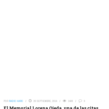
POR
RADIO HARO
26 SEPTIEMBRE, 2014
1408
0
El Memorial Lorena Ojeda, una de las citas