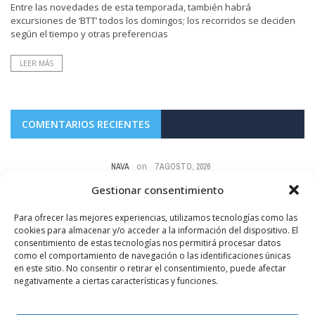
Entre las novedades de esta temporada, también habrá
excursiones de ‘BTT’ todos los domingos; los recorridos se deciden
según el tiempo y otras preferencias
LEER MÁS
COMENTARIOS RECIENTES
on
NAVA
7 AGOSTO, 2026
Como todo lo que toca este pájaro a medias mal y tarde
Gestionar consentimiento
 y
FOTODENUNCIAS | El parque de siempre
Para ofrecer las mejores experiencias, utilizamos tecnologías como las
cookies para almacenar y/o acceder a la información del dispositivo. El
consentimiento de estas tecnologías nos permitirá procesar datos
como el comportamiento de navegación o las identificaciones únicas
en este sitio. No consentir o retirar el consentimiento, puede afectar
negativamente a ciertas características y funciones.
SÍGUENOS