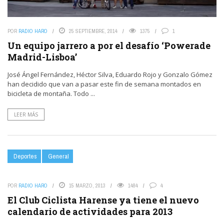
POR
RADIO HARO
25 SEPTIEMBRE, 2014
1375
1
Un equipo jarrero a por el desafío ‘Powerade
Madrid-Lisboa’
José Ángel Fernández, Héctor Silva, Eduardo Rojo y Gonzalo Gómez
han decidido que van a pasar este fin de semana montados en
bicicleta de montaña. Todo ...
LEER MÁS
Deportes
General
POR
RADIO HARO
15 MARZO, 2013
1484
4
El Club Ciclista Harense ya tiene el nuevo
calendario de actividades para 2013