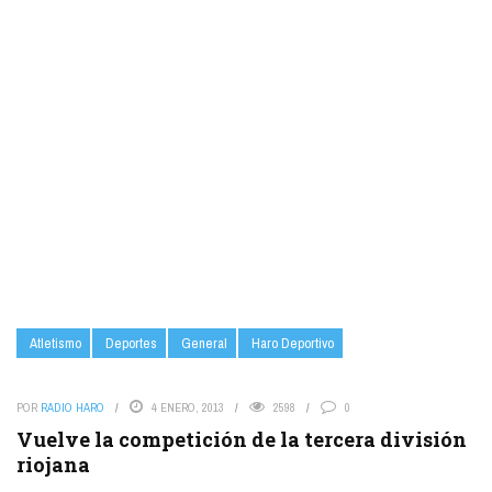
Atletismo
Deportes
General
Haro Deportivo
POR
RADIO HARO
4 ENERO, 2013
2598
0
Vuelve la competición de la tercera división
riojana